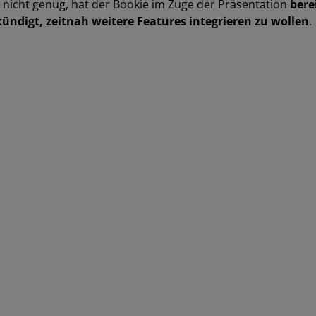
 nicht genug, hat der Bookie im Zuge der Präsentation
bere
ündigt, zeitnah weitere Features integrieren zu wollen
.