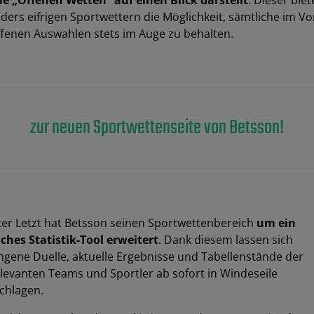
lle „Offenen Wetten“ auf einen Blick darstellt
. Dieser biet
ers eifrigen Sportwettern die Möglichkeit, sämtliche im Vo
ffenen Auswahlen stets im Auge zu behalten.
zur neuen Sportwettenseite von Betsson!
ter Letzt hat Betsson seinen Sportwettenbereich
um ein
iches Statistik-Tool erweitert
. Dank diesem lassen sich
ngene Duelle, aktuelle Ergebnisse und Tabellenstände der
elevanten Teams und Sportler ab sofort in Windeseile
chlagen.