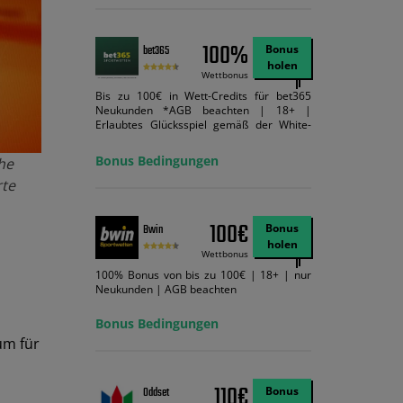
100%
bet365
Bonus
holen
Wettbonus
Bis zu 100€ in Wett-Credits für bet365
Neukunden *AGB beachten | 18+ |
Erlaubtes Glücksspiel gemäß der White-
List | Suchtrisiken | Hilfe unter buwei.de.
Mindesteinzahlung 5€. Nur für neue
Bonus Bedingungen
che
Kunden. Bis zu €100 in Wett-Credits.
Melden Sie sich an, zahlen Sie €5 oder
rte
mehr auf Ihr bet365-Konto ein und wir
geben Ihnen die entsprechende
100€
qualifizierende Einzahlung in Wett-Credits,
Bwin
Bonus
wenn Sie qualifizierende Wetten im
holen
gleichen Wert platzieren und diese
Wettbonus
abgerechnet werden. Mindestquoten,
100% Bonus von bis zu 100€ | 18+ | nur
Wett- und Zahlungsmethoden-Ausnahmen
Neukunden | AGB beachten
gelten. Gewinne schließen den Einsatz von
Wett-Credits aus. Es gelten die AGB,
Bonus Bedingungen
Zeitlimits und Ausnahmen. Der Bonus-
Code VIPANGEBOT kann während der
um für
Anmeldung benutzt werden, jedoch ändert
dies den Angebotsbetrag in keinster
Weise.
110€
Oddset
Bonus