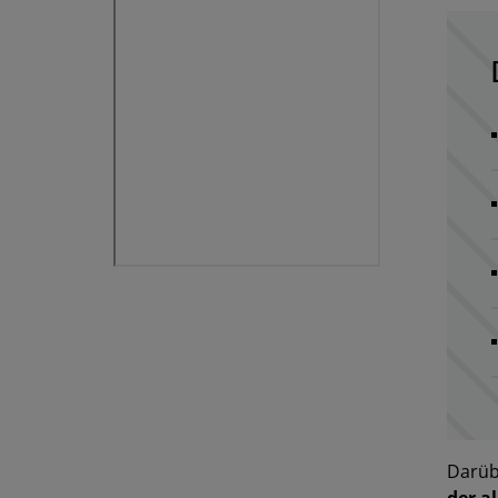
Darüb