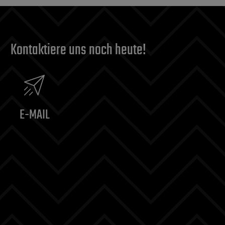
Kontaktiere uns noch heute!
E-MAIL