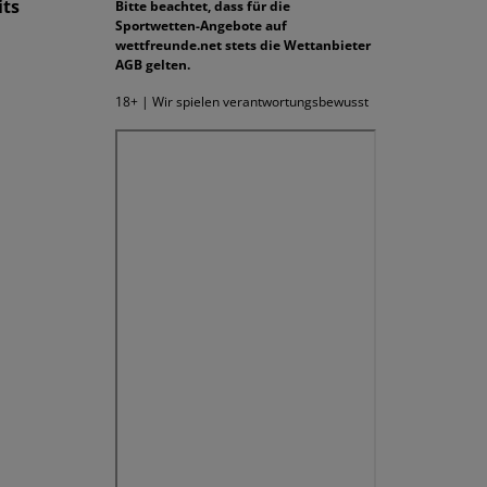
its
Bitte beachtet, dass für die
Sportwetten-Angebote auf
wettfreunde.net stets die Wettanbieter
AGB gelten.
18+ | Wir spielen verantwortungsbewusst