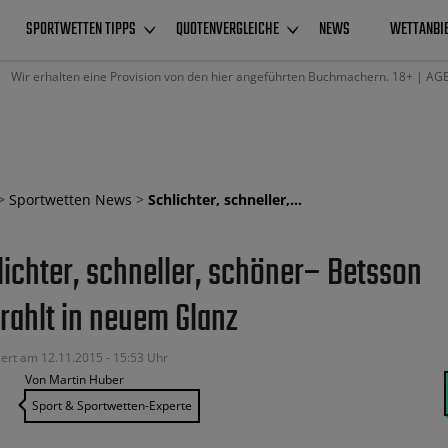
SPORTWETTEN TIPPS
QUOTENVERGLEICHE
NEWS
WETTANBIE
ere Sportwetten Tipps
ere Sportarten
[starrating_addon google=true]
Wir erhalten eine Provision von den hier angeführten Buchmachern. 18+ | AGB
tball NBA Prognosen und
ledon Wettquoten
Bra
Top
de France Wettquoten
s Tipps
>
Sportwetten News
>
Schlichter, schneller,…
l 1 Weltmeister Quoten
 Tipps
lichter, schneller, schöner– Betsson
 GP Weltmeister Quoten
all Tipps
trahlt in neuem Glanz
r Bowl Wettquoten
ckey Tipps
iert am 12.11.2015 - 15:53 Uhr
Von Martin Huber
ipps & Prognosen von
Sport & Sportwetten-Experte
rten