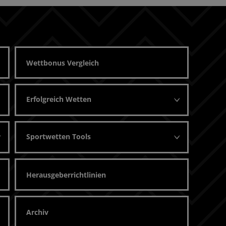
Wettbonus Vergleich
Erfolgreich Wetten
Sportwetten Tools
Herausgeberrichtlinien
Archiv