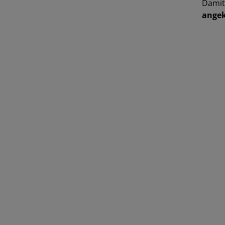
Damit
angek