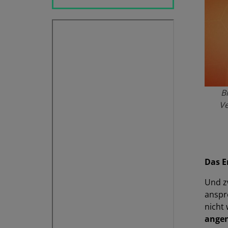
Bi
Ve
Das E
Und z
anspr
nicht
ange