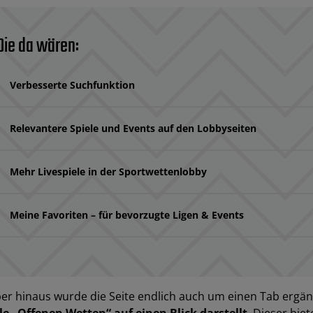
Die da wären:
Verbesserte Suchfunktion
Relevantere Spiele und Events auf den Lobbyseiten
Mehr Livespiele in der Sportwettenlobby
Meine Favoriten – für bevorzugte Ligen & Events
er hinaus wurde die Seite endlich auch um einen Tab ergän