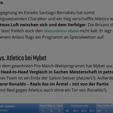
le.
egegnung im Estadio Santiago Bernabéu hat somit
ungsweisenden Charakter und ein Sieg verschaffte Atletico w
twas Luft zwischen sich und dem Verfolger
. Die Brisanz 
 lässt freilich auch den
nicht kalt. Er legt
Wettanbieter Mybet
enem Anlass flugs ein Programm an Spezialwetten auf:
vs. Atletico bei Mybet
 dem gewohnten Pre-Match-Wettprogramm hat Mybet au
 Head-to-Head Vergleich in Sachen Meisterschaft in pett
hes Team ist am Ende der Saison besser platziert?). Außerd
orer Ronaldo – Reals Ass im Ärmel – mit von der Partie
nnt Real gegen Atletico auch ohne ein Tor von Ronaldo?).