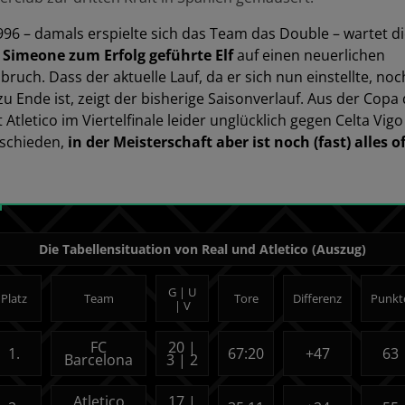
996 – damals erspielte sich das Team das Double – wartet d
 Simeone zum Erfolg geführte Elf
auf einen neuerlichen
ruch. Dass der aktuelle Lauf, da er sich nun einstellte, noc
zu Ende ist, zeigt der bisherige Saisonverlauf. Aus der Copa 
t Atletico im Viertelfinale leider unglücklich gegen Celta Vigo
schieden,
in der Meisterschaft aber ist noch (fast) alles o
Die Tabellensituation von Real und Atletico (Auszug)
G | U
Platz
Team
Tore
Differenz
Punkt
| V
FC
20 |
1.
67:20
+47
63
Barcelona
3 | 2
Atletico
17 |