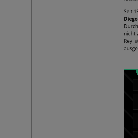
Seit 1
Diego
Durchb
nicht 
Rey is
ausge