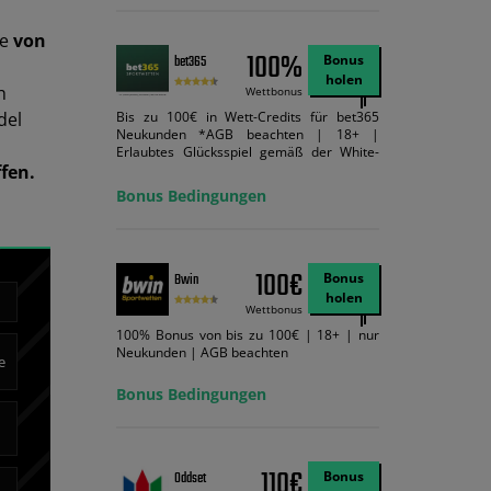
ie
von
100%
bet365
Bonus
holen
h
Wettbonus
del
Bis zu 100€ in Wett-Credits für bet365
Neukunden *AGB beachten | 18+ |
Erlaubtes Glücksspiel gemäß der White-
ffen.
List | Suchtrisiken | Hilfe unter buwei.de.
Mindesteinzahlung 5€. Nur für neue
Bonus Bedingungen
Kunden. Bis zu €100 in Wett-Credits.
Melden Sie sich an, zahlen Sie €5 oder
mehr auf Ihr bet365-Konto ein und wir
geben Ihnen die entsprechende
100€
qualifizierende Einzahlung in Wett-Credits,
Bwin
Bonus
wenn Sie qualifizierende Wetten im
holen
gleichen Wert platzieren und diese
Wettbonus
abgerechnet werden. Mindestquoten,
100% Bonus von bis zu 100€ | 18+ | nur
Wett- und Zahlungsmethoden-Ausnahmen
Neukunden | AGB beachten
e
gelten. Gewinne schließen den Einsatz von
Wett-Credits aus. Es gelten die AGB,
Bonus Bedingungen
Zeitlimits und Ausnahmen. Der Bonus-
Code VIPANGEBOT kann während der
Anmeldung benutzt werden, jedoch ändert
dies den Angebotsbetrag in keinster
Weise.
110€
Oddset
Bonus