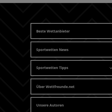
Beste Wettanbieter
Sportwetten News
Sportwetten Tipps
Über Wettfreunde.net
Unsere Autoren