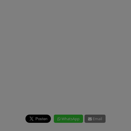
WhatsApp
Email