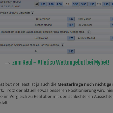
→
zum Real – Atletico Wettangebot bei Mybet!
st but not least ist ja auch die
Meisterfrage noch nicht ga
rt.
Trotz der aktuell etwas besseren Positionierung wird hie
co im Vergleich zu Real aber mit den schlechteren Aussicht
delt.