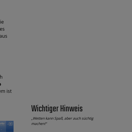
ie
des
 aus
ch
o
em ist
Wichtiger Hinweis
„Wetten kann Spaß, aber auch süchtig
machen!“