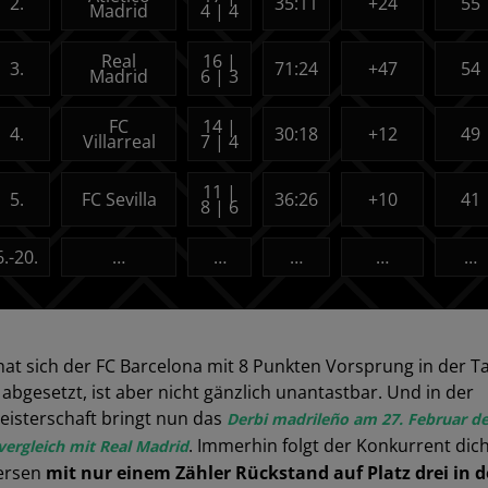
2.
35:11
+24
55
Madrid
4 | 4
Real
16 |
3.
71:24
+47
54
Madrid
6 | 3
FC
14 |
4.
30:18
+12
49
Villarreal
7 | 4
11 |
5.
FC Sevilla
36:26
+10
41
8 | 6
6.-20.
…
…
…
…
…
hat sich der FC Barcelona mit 8 Punkten Vorsprung in der Ta
abgesetzt, ist aber nicht gänzlich unantastbar. Und in der
eisterschaft bringt nun das
Derbi madrileño am 27. Februar d
. Immerhin folgt der Konkurrent dich
vergleich mit Real Madrid
ersen
mit nur einem Zähler Rückstand auf Platz drei in d