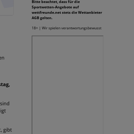
Bitte beachtet, dass für die
Sportwetten-Angebote auf
wettfreunde.net stets die Wettanbieter
AGB gelten.
18+ | Wir spielen verantwortungsbewusst
en
tag,
 sind
igt
, gibt