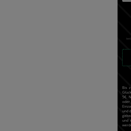
bet
Bis 
Glück
5€. N
oder 
Einza
und 
gelte
und 
werde