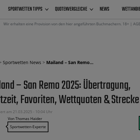
SPORTWETTEN TIPPS
QUOTENVERGLEICHE
NEWS
WETTANBIE
ere Sportwetten Tipps
ere Sportarten
[starrating_addon google=true]
Wir erhalten eine Provision von den hier angeführten Buchmachern. 18+ | AGB
tball NBA Prognosen und
ledon Wettquoten
Bra
Top
de France Wettquoten
s Tipps
>
Sportwetten News
>
Mailand – San Remo…
l 1 Weltmeister Quoten
 Tipps
land – San Remo 2025: Übertragung,
 GP Weltmeister Quoten
all Tipps
rtzeit, Favoriten, Wettquoten & Strecke
r Bowl Wettquoten
ckey Tipps
iert am 21.03.2025 - 10:04 Uhr
Von Thomas Haider
ipps & Prognosen von
Sportwetten-Experte
rten