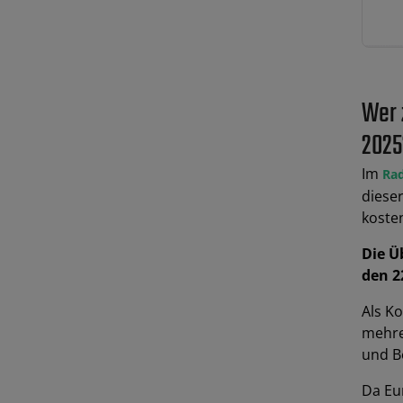
Wer 
2025
Im
Ra
dieser
kosten
Die Ü
den 2
Als K
mehre
und B
Da Eu