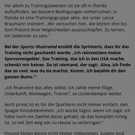
Vor allem zu Trainingszwecken ist sie oft in Florida
aufzufinden, wo bessere Bedingungen vorherrschen. In
Florida ist eine Trainingsgruppe aktiv, die unter Lance
Braumann trainiert: „Wir versuchen hier, die letzten drei bis
fünf Prozent ihrer Möglichkeiten auszuschöpfen. Zu lernen,
ein Gewinner zu sein.“
Bei der
Sports Illustrated
erzählt die Sprinterin, dass ihr das
Training nicht geschenkt werde: „Ich reinvestiere meine
Sponsorengelder. Das Training, das ich in den USA mache,
schenkt mir keiner. Da ist niemand, der sagt: ‚Gina, ich finde
das so cool, was du da machst. Komm, ich bezahle dir den
ganzen Bums.'“
„Ich finanziere das alles selbst. Ich zahle meine Flüge,
Unterkunft, Mietwagen, Trainer“, so Lückenkemper weiter.
Auch privat ist es für die Sportlerin nicht immer einfach, den
Spagat hinzubekommen: „Ich würde lügen, wenn ich sage, ich
hätte noch nie Zweifel daran gehabt, ob das komplett richtig
ist, so viel Zeit weg von zu Hause zu verbringen.“
Freund Stefan könne nicht immer mitkommen, zudem sind