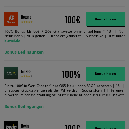
100€
Betano
Bonus holen
100% Bonus bis 80€ + 20€ Gratiswette ohne Einzahlung * 18+ | Nur
Neukunden | AGB gelten | Lizenziert (Whitelist) | Suchtrisiko | Hilfe unter
buwei.de
Bonus Bedingungen
100%
bet365
Bonus holen
Bis zu 100€ in Wett-Credits für bet365 Neukunden *AGB beachten | 18+ |
Erlaubtes Glücksspiel gemäß der White-List | Suchtrisiken | Hilfe unter
buwei.de. Mindesteinzahlung 5€. Nur für neue Kunden. Bis zu €100 in Wett-
Credits. Melden Sie sich an, zahlen Sie €5 oder mehr auf Ihr bet365-Konto
ein und wir geben Ihnen die entsprechende qualifizierende Einzahlung in
Bonus Bedingungen
Wett-Credits, wenn Sie qualifizierende Wetten im gleichen Wert platzieren
und diese abgerechnet werden. Mindestquoten, Wett- und
Zahlungsmethoden-Ausnahmen gelten. Gewinne schließen den Einsatz von
Wett-Credits aus. Es gelten die AGB, Zeitlimits und Ausnahmen. Der Bonus-
Bwin
Code VIPANGEBOT kann während der Anmeldung benutzt werden, jedoch
Bonus holen