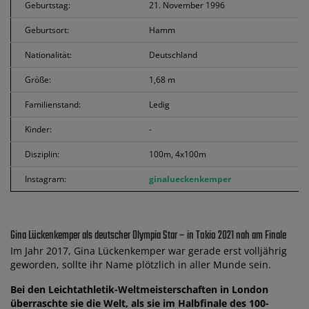
Geburtstag:
21. November 1996
Geburtsort:
Hamm
Nationalität:
Deutschland
Größe:
1,68 m
Familienstand:
Ledig
Kinder:
-
Disziplin:
100m, 4x100m
Instagram:
ginalueckenkemper
Gina Lückenkemper als deutscher Olympia Star – in Tokio 2021 nah am Finale
Im Jahr 2017, Gina Lückenkemper war gerade erst volljährig
geworden, sollte ihr Name plötzlich in aller Munde sein.
Bei den Leichtathletik-Weltmeisterschaften in London
überraschte sie die Welt, als sie im Halbfinale des 100-