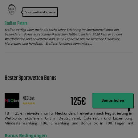
Sportwetten-Experte
Steffen Peters
Steffen verfügt über mehr als sechs Jahre Erfahrung im Sportjournalismus mit
besonderem Fokus auf südamerikanischen Fußball. Im Jahr 2020 kam er zu den
Wettfreunden und erweiterte dort seine Expertise um die Bereiche Eishockey,
Motorsport und Handball. Steffens fundierte Kenntnisse…
Bester Sportwetten Bonus
125€
NEO.bet
Bonus holen
18+ | 25 € Freiwetten nur für Neukunden. Freiwetten nach Registrierung im
Wettkonto aktivieren. Gilt in Deutschland, Österreich und Luxemburg.
Mindesteinzahlung: 10€. Einzahlung und Bonus 5x in 100 Tagen mit
Mindestquote 1,5 umsetzen. Maximaler Umsatz: Bonusbetrag pro Wette.
Bedingungen können geändert werden. AGB gelten. Lizenziert; Hilfe bei
Bonus Bedingungen
Suchtrisiken: buwei.de.