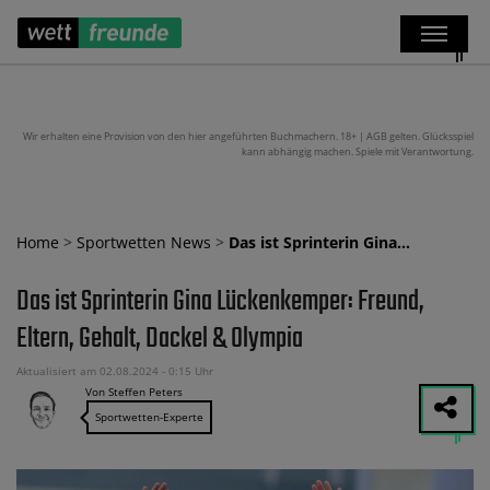
Wir erhalten eine Provision von den hier angeführten Buchmachern. 18+ | AGB gelten. Glücksspiel
kann abhängig machen. Spiele mit Verantwortung.
Home
>
Sportwetten News
>
Das ist Sprinterin Gina…
Das ist Sprinterin Gina Lückenkemper: Freund,
Eltern, Gehalt, Dackel & Olympia
Aktualisiert am 02.08.2024 - 0:15 Uhr
Von Steffen Peters
Sportwetten-Experte