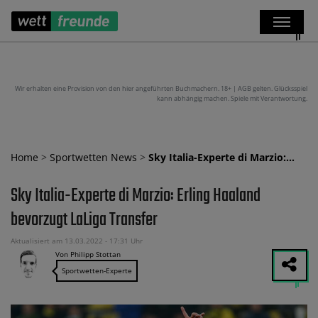
Wir erhalten eine Provision von den hier angeführten Buchmachern. 18+ | AGB gelten. Glücksspiel
kann abhängig machen. Spiele mit Verantwortung.
Home
>
Sportwetten News
>
Sky Italia-Experte di Marzio:…
Sky Italia-Experte di Marzio: Erling Haaland
bevorzugt LaLiga Transfer
Aktualisiert am 13.03.2022 - 17:31 Uhr
Von Philipp Stottan
Sportwetten-Experte