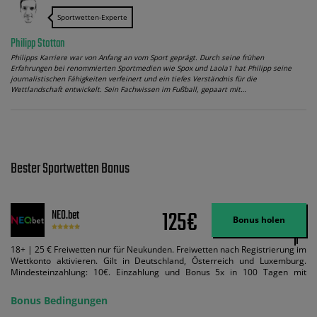
Sportwetten-Experte
Philipp Stottan
Philipps Karriere war von Anfang an vom Sport geprägt. Durch seine frühen
Erfahrungen bei renommierten Sportmedien wie Spox und Laola1 hat Philipp seine
journalistischen Fähigkeiten verfeinert und ein tiefes Verständnis für die
Wettlandschaft entwickelt. Sein Fachwissen im Fußball, gepaart mit…
Bester Sportwetten Bonus
125€
NEO.bet
Bonus holen
18+ | 25 € Freiwetten nur für Neukunden. Freiwetten nach Registrierung im
Wettkonto aktivieren. Gilt in Deutschland, Österreich und Luxemburg.
Mindesteinzahlung: 10€. Einzahlung und Bonus 5x in 100 Tagen mit
Mindestquote 1,5 umsetzen. Maximaler Umsatz: Bonusbetrag pro Wette.
Bedingungen können geändert werden. AGB gelten. Lizenziert; Hilfe bei
Bonus Bedingungen
Suchtrisiken: buwei.de.