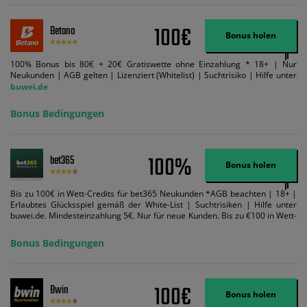
100€
Betano
Bonus holen
100% Bonus bis 80€ + 20€ Gratiswette ohne Einzahlung * 18+ | Nur
Neukunden | AGB gelten | Lizenziert (Whitelist) | Suchtrisiko | Hilfe unter
buwei.de
Bonus Bedingungen
100%
bet365
Bonus holen
Bis zu 100€ in Wett-Credits für bet365 Neukunden *AGB beachten | 18+ |
Erlaubtes Glücksspiel gemäß der White-List | Suchtrisiken | Hilfe unter
buwei.de. Mindesteinzahlung 5€. Nur für neue Kunden. Bis zu €100 in Wett-
Credits. Melden Sie sich an, zahlen Sie €5 oder mehr auf Ihr bet365-Konto
ein und wir geben Ihnen die entsprechende qualifizierende Einzahlung in
Bonus Bedingungen
Wett-Credits, wenn Sie qualifizierende Wetten im gleichen Wert platzieren
und diese abgerechnet werden. Mindestquoten, Wett- und
Zahlungsmethoden-Ausnahmen gelten. Gewinne schließen den Einsatz von
Wett-Credits aus. Es gelten die AGB, Zeitlimits und Ausnahmen. Der Bonus-
100€
Bwin
Code VIPANGEBOT kann während der Anmeldung benutzt werden, jedoch
Bonus holen
ändert dies den Angebotsbetrag in keinster Weise.