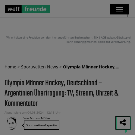
Wir erhalten eine Provision von den hier angeführten Buchmachern. 18+ | AGB gelten. Glücksspiel
kann abhängig machen. Spiele mit Verantwortung.
Home
>
Sportwetten News
>
Olympia Männer Hockey,…
Olympia Männer Hockey, Deutschland –
Argentinien Übertragung: TV, Stream, Uhrzeit &
Kommentator
Aktualisiert am 04.08.2024 - 12:13 Uhr
Von Miriam Müller
Sportwetten-Expertin