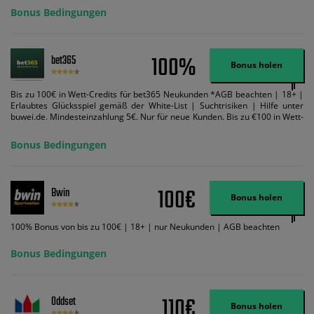
Bonus Bedingungen
100%
bet365
Bonus holen
Bis zu 100€ in Wett-Credits für bet365 Neukunden *AGB beachten | 18+ |
Erlaubtes Glücksspiel gemäß der White-List | Suchtrisiken | Hilfe unter
buwei.de. Mindesteinzahlung 5€. Nur für neue Kunden. Bis zu €100 in Wett-
Credits. Melden Sie sich an, zahlen Sie €5 oder mehr auf Ihr bet365-Konto
ein und wir geben Ihnen die entsprechende qualifizierende Einzahlung in
Bonus Bedingungen
Wett-Credits, wenn Sie qualifizierende Wetten im gleichen Wert platzieren
und diese abgerechnet werden. Mindestquoten, Wett- und
Zahlungsmethoden-Ausnahmen gelten. Gewinne schließen den Einsatz von
Wett-Credits aus. Es gelten die AGB, Zeitlimits und Ausnahmen. Der Bonus-
100€
Bwin
Code VIPANGEBOT kann während der Anmeldung benutzt werden, jedoch
Bonus holen
ändert dies den Angebotsbetrag in keinster Weise.
100% Bonus von bis zu 100€ | 18+ | nur Neukunden | AGB beachten
Bonus Bedingungen
110€
Oddset
Bonus holen