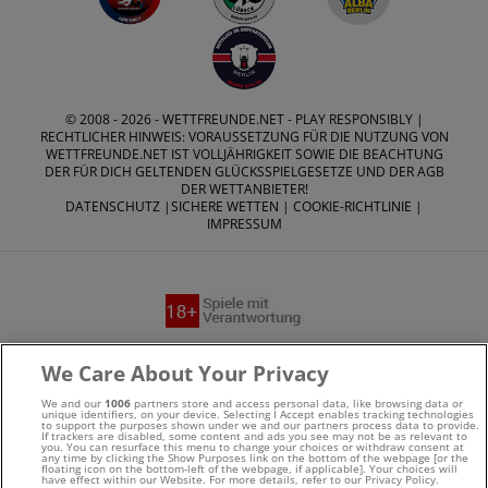
© 2008 - 2026 -
WETTFREUNDE.NET
- PLAY RESPONSIBLY |
RECHTLICHER HINWEIS: VORAUSSETZUNG FÜR DIE NUTZUNG VON
WETTFREUNDE.NET IST VOLLJÄHRIGKEIT SOWIE DIE BEACHTUNG
DER FÜR DICH GELTENDEN GLÜCKSSPIELGESETZE UND DER AGB
DER WETTANBIETER!
DATENSCHUTZ
|
SICHERE WETTEN
|
COOKIE-RICHTLINIE
|
IMPRESSUM
Suchtrisiken, Glücksspiel kann süchtig machen - Hilfe finden
We Care About Your Privacy
Sie auf
buwei.de
We and our
1006
partners store and access personal data, like browsing data or
unique identifiers, on your device. Selecting I Accept enables tracking technologies
to support the purposes shown under we and our partners process data to provide.
Alle Anbieter auf dieser Webseite sind offiziell in
If trackers are disabled, some content and ads you see may not be as relevant to
you. You can resurface this menu to change your choices or withdraw consent at
any time by clicking the Show Purposes link on the bottom of the webpage [or the
Deutschland
lizenziert
und werden von der
Gemeinsamen
floating icon on the bottom-left of the webpage, if applicable]. Your choices will
have effect within our Website. For more details, refer to our Privacy Policy.