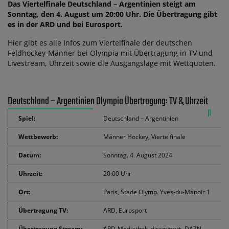
Das Viertelfinale Deutschland – Argentinien steigt am
Sonntag, den 4. August um 20:00 Uhr. Die Übertragung gibt
es in der ARD und bei Eurosport.
Hier gibt es alle Infos zum Viertelfinale der deutschen
Feldhockey-Männer bei Olympia mit Übertragung in TV und
Livestream, Uhrzeit sowie die Ausgangslage mit Wettquoten.
Deutschland – Argentinien Olympia Übertragung: TV & Uhrzeit
Spiel:
Deutschland – Argentinien
Wettbewerb:
Männer Hockey, Viertelfinale
Datum:
Sonntag. 4. August 2024
Uhrzeit:
20:00 Uhr
Ort:
Paris, Stade Olymp. Yves-du-Manoir 1
Übertragung TV:
ARD, Eurosport
Übertragung Stream:
ARD-Mediathek, discovery+, DAZN