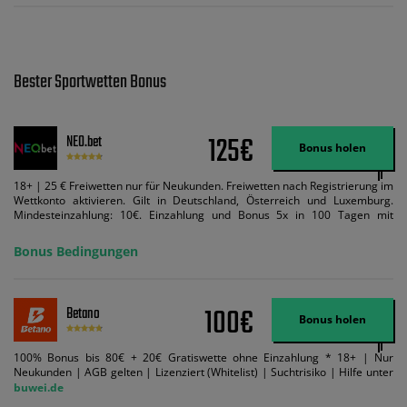
Bester Sportwetten Bonus
125€
NEO.bet
Bonus holen
18+ | 25 € Freiwetten nur für Neukunden. Freiwetten nach Registrierung im
Wettkonto aktivieren. Gilt in Deutschland, Österreich und Luxemburg.
Mindesteinzahlung: 10€. Einzahlung und Bonus 5x in 100 Tagen mit
Mindestquote 1,5 umsetzen. Maximaler Umsatz: Bonusbetrag pro Wette.
Bedingungen können geändert werden. AGB gelten. Lizenziert; Hilfe bei
Bonus Bedingungen
Suchtrisiken: buwei.de.
100€
Betano
Bonus holen
100% Bonus bis 80€ + 20€ Gratiswette ohne Einzahlung * 18+ | Nur
Neukunden | AGB gelten | Lizenziert (Whitelist) | Suchtrisiko | Hilfe unter
buwei.de