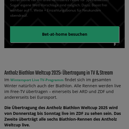
Sogar eigene Wett-Vorschläge sind möglich. Dazu: Boost frei
wählbar auf 1. Wette + Einzahlungsbonus für Neukunden
obendrauf.
Bet-at-home
besuchen
Antholz Biathlon Weltcup 2025: Übertragung in TV & Stream
Im
findet sich im gesamten
Wintersport Live TV-Programm
Winter natürlich auch der Biathlon. Alle Rennen werden live
im Free-TV übertragen – einerseits bei ARD und ZDF und
andererseits bei Eurosport.
Die Übertragung des Antholz Biathlon Weltcup 2025 wird
von Donnerstag bis Sonntag live im ZDF zu sehen sein. Das
Zweite überträgt alle sechs Biathlon-Rennen des Antholz
Weltcup live.