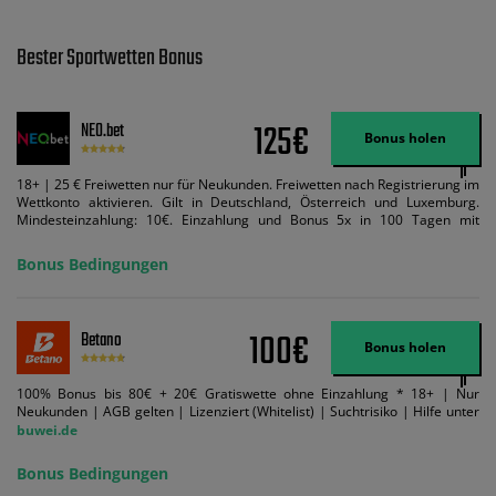
Bester Sportwetten Bonus
125€
NEO.bet
Bonus holen
18+ | 25 € Freiwetten nur für Neukunden. Freiwetten nach Registrierung im
Wettkonto aktivieren. Gilt in Deutschland, Österreich und Luxemburg.
Mindesteinzahlung: 10€. Einzahlung und Bonus 5x in 100 Tagen mit
Mindestquote 1,5 umsetzen. Maximaler Umsatz: Bonusbetrag pro Wette.
Bedingungen können geändert werden. AGB gelten. Lizenziert; Hilfe bei
Bonus Bedingungen
Suchtrisiken: buwei.de.
100€
Betano
Bonus holen
100% Bonus bis 80€ + 20€ Gratiswette ohne Einzahlung * 18+ | Nur
Neukunden | AGB gelten | Lizenziert (Whitelist) | Suchtrisiko | Hilfe unter
buwei.de
Bonus Bedingungen