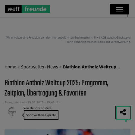
Wir erhalten eine Provision von den hier angeführten Buchmachern. 18+ | AGB gelten. Glücksspiel
kann abhängig machen. Spiele mit Verantwortung.
Home
>
Sportwetten News
>
Biathlon Antholz Weltcup…
Biathlon Antholz Weltcup 2025: Programm,
Zeitplan, Übertragung & Favoriten
Aktualisiert am 25.01.2025 - 15:48 Uhr
Von Dennis Kösters
Sportwetten-Experte