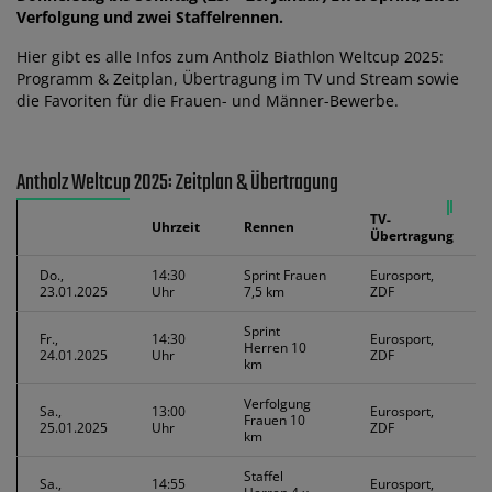
Verfolgung und zwei Staffelrennen.
Hier gibt es alle Infos zum Antholz Biathlon Weltcup 2025:
Programm & Zeitplan, Übertragung im TV und Stream sowie
die Favoriten für die Frauen- und Männer-Bewerbe.
Antholz Weltcup 2025: Zeitplan & Übertragung
TV-
Uhrzeit
Rennen
Übertragung
Do.,
14:30
Sprint Frauen
Eurosport,
23.01.2025
Uhr
7,5 km
ZDF
Sprint
Fr.,
14:30
Eurosport,
Herren 10
24.01.2025
Uhr
ZDF
km
Verfolgung
Sa.,
13:00
Eurosport,
Frauen 10
25.01.2025
Uhr
ZDF
km
Staffel
Sa.,
14:55
Eurosport,