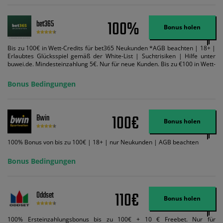
100%
bet365
Bonus holen
Bis zu 100€ in Wett-Credits für bet365 Neukunden *AGB beachten | 18+ |
Erlaubtes Glücksspiel gemäß der White-List | Suchtrisiken | Hilfe unter
buwei.de. Mindesteinzahlung 5€. Nur für neue Kunden. Bis zu €100 in Wett-
Credits. Melden Sie sich an, zahlen Sie €5 oder mehr auf Ihr bet365-Konto
ein und wir geben Ihnen die entsprechende qualifizierende Einzahlung in
Bonus Bedingungen
Wett-Credits, wenn Sie qualifizierende Wetten im gleichen Wert platzieren
und diese abgerechnet werden. Mindestquoten, Wett- und
Zahlungsmethoden-Ausnahmen gelten. Gewinne schließen den Einsatz von
Wett-Credits aus. Es gelten die AGB, Zeitlimits und Ausnahmen. Der Bonus-
100€
Bwin
Code VIPANGEBOT kann während der Anmeldung benutzt werden, jedoch
Bonus holen
ändert dies den Angebotsbetrag in keinster Weise.
100% Bonus von bis zu 100€ | 18+ | nur Neukunden | AGB beachten
Bonus Bedingungen
110€
Oddset
Bonus holen
100% Ersteinzahlungsbonus bis zu 100€ + 10 € Freebet. Nur für