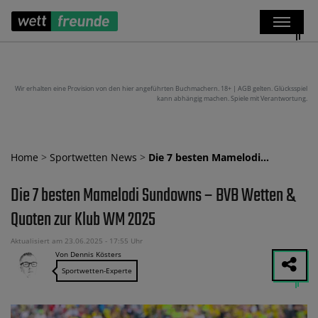
Wir erhalten eine Provision von den hier angeführten Buchmachern. 18+ | AGB gelten. Glücksspiel
kann abhängig machen. Spiele mit Verantwortung.
Home
>
Sportwetten News
>
Die 7 besten Mamelodi…
Die 7 besten Mamelodi Sundowns – BVB Wetten &
Quoten zur Klub WM 2025
Aktualisiert am 23.06.2025 - 17:55 Uhr
Von Dennis Kösters
Sportwetten-Experte