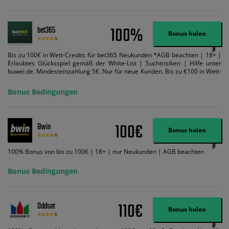
100%
bet365
Bonus holen
Bis zu 100€ in Wett-Credits für bet365 Neukunden *AGB beachten | 18+ |
Erlaubtes Glücksspiel gemäß der White-List | Suchtrisiken | Hilfe unter
buwei.de. Mindesteinzahlung 5€. Nur für neue Kunden. Bis zu €100 in Wett-
Credits. Melden Sie sich an, zahlen Sie €5 oder mehr auf Ihr bet365-Konto
ein und wir geben Ihnen die entsprechende qualifizierende Einzahlung in
Bonus Bedingungen
Wett-Credits, wenn Sie qualifizierende Wetten im gleichen Wert platzieren
und diese abgerechnet werden. Mindestquoten, Wett- und
Zahlungsmethoden-Ausnahmen gelten. Gewinne schließen den Einsatz von
Wett-Credits aus. Es gelten die AGB, Zeitlimits und Ausnahmen. Der Bonus-
100€
Bwin
Code VIPANGEBOT kann während der Anmeldung benutzt werden, jedoch
Bonus holen
ändert dies den Angebotsbetrag in keinster Weise.
100% Bonus von bis zu 100€ | 18+ | nur Neukunden | AGB beachten
Bonus Bedingungen
110€
Oddset
Bonus holen