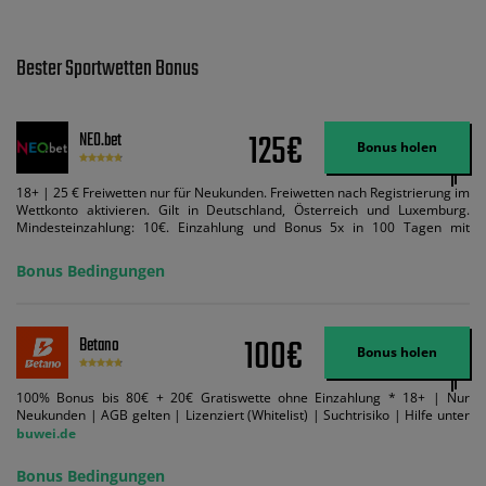
Bester Sportwetten Bonus
125€
NEO.bet
Bonus holen
18+ | 25 € Freiwetten nur für Neukunden. Freiwetten nach Registrierung im
Wettkonto aktivieren. Gilt in Deutschland, Österreich und Luxemburg.
Mindesteinzahlung: 10€. Einzahlung und Bonus 5x in 100 Tagen mit
Mindestquote 1,5 umsetzen. Maximaler Umsatz: Bonusbetrag pro Wette.
Bedingungen können geändert werden. AGB gelten. Lizenziert; Hilfe bei
Bonus Bedingungen
Suchtrisiken: buwei.de.
100€
Betano
Bonus holen
100% Bonus bis 80€ + 20€ Gratiswette ohne Einzahlung * 18+ | Nur
Neukunden | AGB gelten | Lizenziert (Whitelist) | Suchtrisiko | Hilfe unter
buwei.de
Bonus Bedingungen