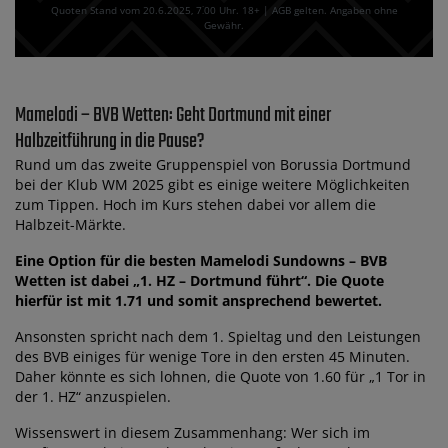
Quoten Stand vom 20.6.2025‚ 7⁚00 Uhr. 18+ | AGB gelten. Angaben ohne
Gewähr.
Mamelodi – BVB Wetten: Geht Dortmund mit einer
Halbzeitführung in die Pause?
Rund um das zweite Gruppenspiel von Borussia Dortmund
bei der Klub WM 2025 gibt es einige weitere Möglichkeiten
zum Tippen. Hoch im Kurs stehen dabei vor allem die
Halbzeit-Märkte.
Eine Option für die besten Mamelodi Sundowns – BVB
Wetten ist dabei „1. HZ – Dortmund führt“. Die Quote
hierfür ist mit 1.71 und somit ansprechend bewertet.
Ansonsten spricht nach dem 1. Spieltag und den Leistungen
des BVB einiges für wenige Tore in den ersten 45 Minuten.
Daher könnte es sich lohnen, die Quote von 1.60 für „1 Tor in
der 1. HZ“ anzuspielen.
Wissenswert in diesem Zusammenhang: Wer sich im