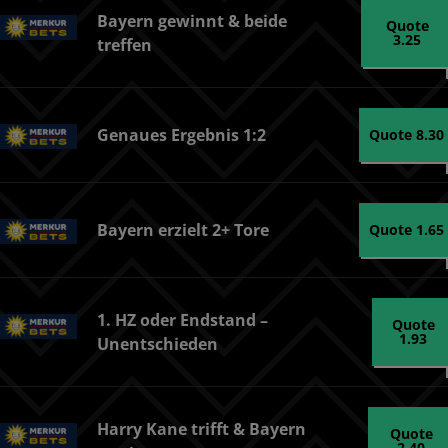
Bayern gewinnt & beide
Quote
3.25
treffen
Genaues Ergebnis 1:2
Quote 8.30
Bayern erzielt 2+ Tore
Quote 1.65
1. HZ oder Endstand –
Quote
1.93
Unentschieden
Harry Kane trifft & Bayern
Quote
2.40