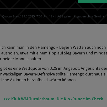
Quoten Stand⁚ 29.6.2025‚ 7⁚00 Uhr. 18+ | AGB gelten. Angaben ohne Gewähr.
lich kann man in den Flamengo – Bayern Wetten auch noch
r ausholen, etwa mit einem Tipp auf Sieg Bayern und minde
or beider Mannschaften.
 gibt es eine Wettquote von 3.25 im Angebot. Angesichts de
or wackeligen Bayern-Defensive sollte Flamengo durchaus ei
rliche Aktionen heraufbeschwören können.
>>> Klub WM Turnierbaum: Die K.o.-Runde im Check