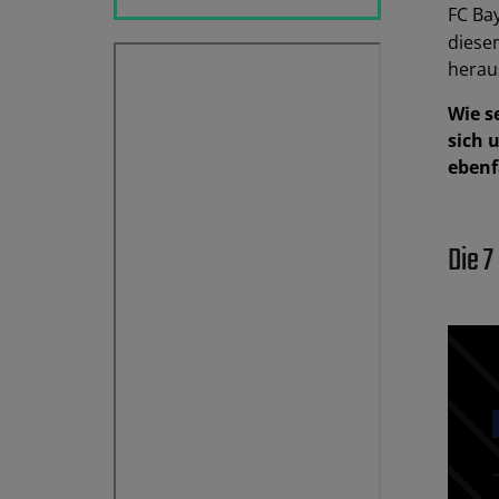
FC Ba
diese
herau
Wie s
sich 
ebenf
Die 