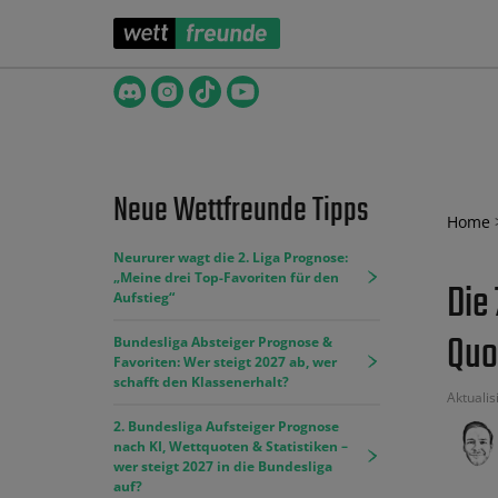
Fussball Tipps
Fussball Quoten
And
And
Bundesliga Tipps & Prognosen
Bundesliga Quoten
Sportwetten Apps im Test
Gratiswetten & Freebets
Baske
Wimb
Tipps
2. Liga Tipps – Experten-
Deutscher Meister
Deutsche Wettanbieter
Quotenboosts heute
Tour 
Prognosen zur 2. Bundesliga
Tenni
Neue Wettfreunde Tipps
Home
Bundesliga Absteiger
Wettanbieter mit PayPal
Bet365 Angebotscode
Forme
Champions League Tipps
Darts
Neururer wagt die 2. Liga Prognose:
„Meine drei Top-Favoriten für den
Die
Bundesliga Torschützenkönig
Wettanbieter ohne Steuer
Betano Promo Code
Moto
Aufstieg“
Europa League Tipps
Handb
Quo
Bundesliga Absteiger Prognose &
2. Bundesliga Quoten
Fußball Wettanbieter
Bet at home Quotenboost
Supe
Favoriten: Wer steigt 2027 ab, wer
schafft den Klassenerhalt?
Conference League Tipps
Eisho
Aktualis
2. Bundesliga Meister
Darts Wettanbieter
Bwin Bonus Code
2. Bundesliga Aufsteiger Prognose
nach KI, Wettquoten & Statistiken –
Fussball International Tipps
NFL T
wer steigt 2027 in die Bundesliga
Expe
auf?
3. Liga Quoten
Neue Wettanbieter 2026
Interwetten Bonus Code