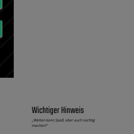
Wichtiger Hinweis
„Wetten kann Spaß, aber auch süchtig
machen!“