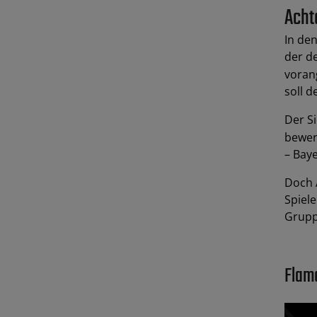
Acht
In de
der d
voran
soll d
Der S
bewer
– Bay
Doch A
Spiele
Grupp
Flam