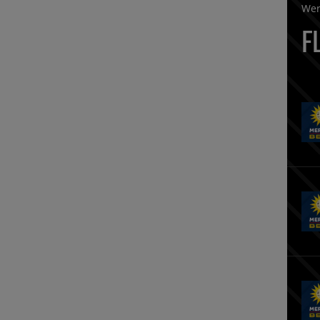
Wer
F