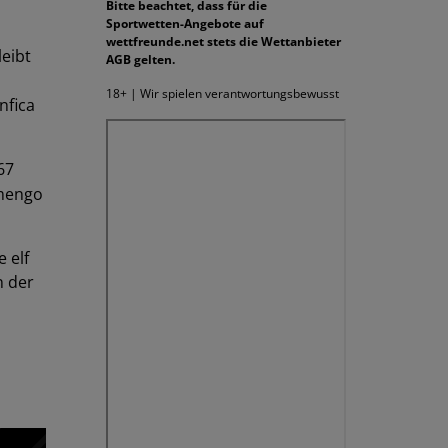
Bitte beachtet, dass für die
Sportwetten-Angebote auf
wettfreunde.net stets die Wettanbieter
eibt
AGB gelten.
18+ | Wir spielen verantwortungsbewusst
nfica
67
amengo
 elf
n der