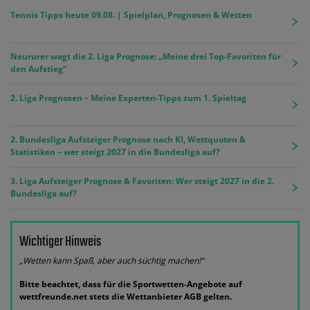
Tennis Tipps heute 09.08. | Spielplan, Prognosen & Wetten
Neururer wagt die 2. Liga Prognose: „Meine drei Top-Favoriten für
den Aufstieg“
2. Liga Prognosen – Meine Experten-Tipps zum 1. Spieltag
2. Bundesliga Aufsteiger Prognose nach KI, Wettquoten &
Statistiken – wer steigt 2027 in die Bundesliga auf?
3. Liga Aufsteiger Prognose & Favoriten: Wer steigt 2027 in die 2.
Bundesliga auf?
Wichtiger Hinweis
„Wetten kann Spaß, aber auch süchtig machen!“
Bitte beachtet, dass für die Sportwetten-Angebote auf
wettfreunde.net stets die Wettanbieter AGB gelten.