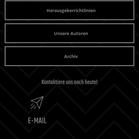
Herausgeberrichtlinien
Unsere Autoren
Archiv
Kontaktiere uns noch heute!
E-MAIL