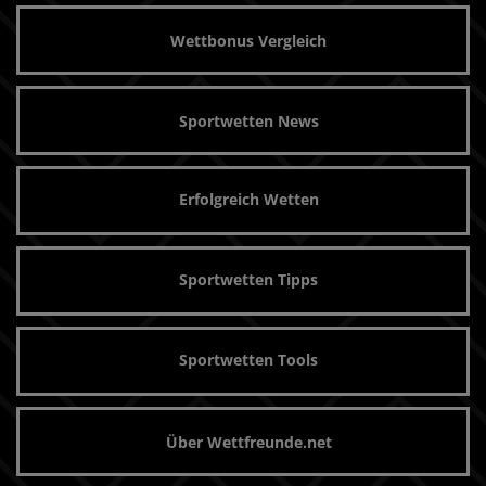
Wettbonus Vergleich
Sportwetten News
Erfolgreich Wetten
Sportwetten Tipps
Sportwetten Tools
Über Wettfreunde.net