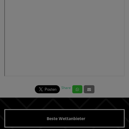
Share
Beste Wettanbieter