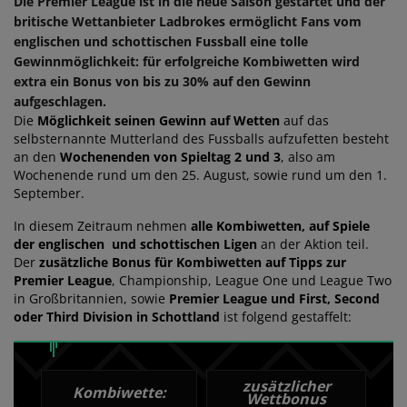
Die Premier League ist in die neue Saison gestartet und der
britische Wettanbieter Ladbrokes ermöglicht Fans vom
englischen und schottischen Fussball eine tolle
Gewinnmöglichkeit: für erfolgreiche Kombiwetten wird
extra ein Bonus von bis zu 30% auf den Gewinn
aufgeschlagen.
Die
Möglichkeit seinen Gewinn auf Wetten
auf das
selbsternannte Mutterland des Fussballs aufzufetten besteht
an den
Wochenenden von Spieltag 2 und 3
, also am
Wochenende rund um den 25. August, sowie rund um den 1.
September.
In diesem Zeitraum nehmen
alle Kombiwetten, auf Spiele
der englischen und schottischen Ligen
an der Aktion teil.
Der
zusätzliche Bonus für Kombiwetten auf Tipps zur
Premier League
, Championship, League One und League Two
in Großbritannien, sowie
Premier League und First, Second
oder Third Division in Schottland
ist folgend gestaffelt:
zusätzlicher
Kombiwette:
Wettbonus