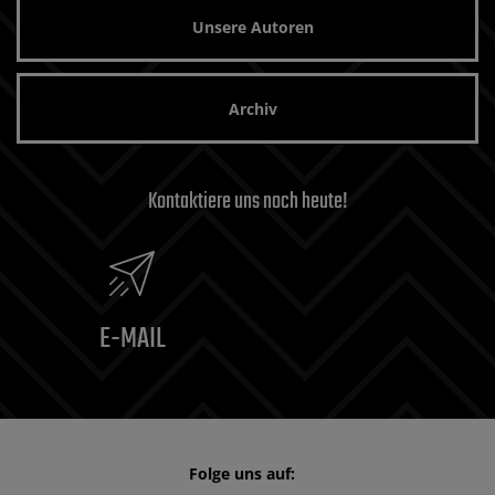
Unsere Autoren
Archiv
Kontaktiere uns noch heute!
E-MAIL
Folge uns auf: