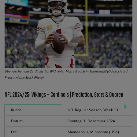
Überraschen die Cardinals (im Bild: Kyler Murray) auch in Minnesota? (© Associated
Press / Alamy Stock Photo)
NFL 2024/25: Vikings – Cardinals | Prediction, Stats & Quoten
Runde:
NFL Regular Season, Week 13
Datum:
Sonntag, 1. Dezember 2024
Ort:
Minneapolis, Minnesota (USA)