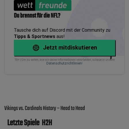
Du brennst für die NFL?
Tausche dich auf Discord mit der Community zu
Tipps & Sportnews
aus!
Jetzt mitdiskutieren
18+ | Um zu sehen, wie wir deine Informationen verarbeiten, schaue in unsere
Datenschutzrichtlinien
!
Vikings vs. Cardinals History – Head to Head
Letzte Spiele
H2H