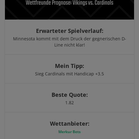
Wettfreunde Prognose: Vikings vs. Cardinals
Erwarteter Spielverlauf:
Minnesota kommt mit dem Druck der gegnerischen D-
Line nicht klar!
Mein Tipp:
Sieg Cardinals mit Handicap +3.5
Beste Quote:
1.82
Wettanbieter:
Merkur Bets