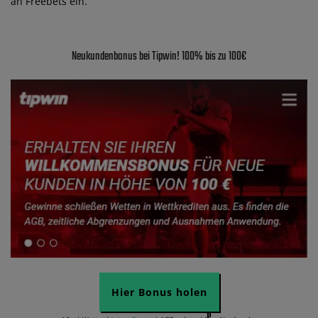
an Freebets ein.
Neukundenbonus bei Tipwin! 100% bis zu 100€
Hier Bonus holen