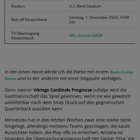
Stadion:
U.S. Bank Stadium
Sonntag, 1. Dezember 2024, 19:00
Kick off Deutschland:
Uhr
TV-Übertragung
NFL live bei DAZN
Deutschland:
In der einen Hand werde ich die Partie mit einem
Black-Friday-
und in der anderen mit einer Stoppuhr verfolgen.
Bonus
Denn meiner
Vikings Cardinals Prognose
zufolge wird die
Gastmannschaft das Spiel gewinnen, wenn sie wie gewohnt
unmittelbar nach dem Snap Druck auf den gegnerischen
Quarterback ausüben kann.
Minnesota hat in den letzten Wochen zwar eine starke Serie
hingelegt, allerdings meistens Teams geschlagen, die kaum
Aussichten haben, die Play-offs zu erreichen. Arizona ist
hingegen die Überraschungsmannschaft der Saison 2024, die