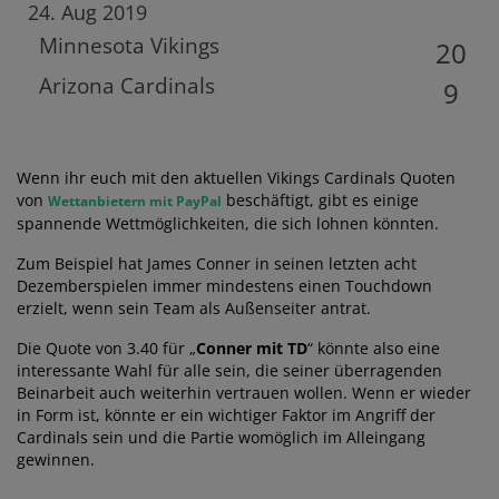
24. Aug 2019
Minnesota Vikings
20
Arizona Cardinals
9
Wenn ihr euch mit den aktuellen Vikings Cardinals Quoten
von
beschäftigt, gibt es einige
Wettanbietern mit PayPal
spannende Wettmöglichkeiten, die sich lohnen könnten.
Zum Beispiel hat James Conner in seinen letzten acht
Dezemberspielen immer mindestens einen Touchdown
erzielt, wenn sein Team als Außenseiter antrat.
Die Quote von 3.40 für „
Conner mit TD
“ könnte also eine
interessante Wahl für alle sein, die seiner überragenden
Beinarbeit auch weiterhin vertrauen wollen. Wenn er wieder
in Form ist, könnte er ein wichtiger Faktor im Angriff der
Cardinals sein und die Partie womöglich im Alleingang
gewinnen.