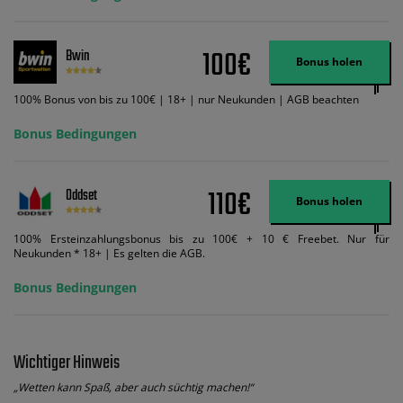
Wett-Credits, wenn Sie qualifizierende Wetten im gleichen Wert platzieren
und diese abgerechnet werden. Mindestquoten, Wett- und
Zahlungsmethoden-Ausnahmen gelten. Gewinne schließen den Einsatz von
Wett-Credits aus. Es gelten die AGB, Zeitlimits und Ausnahmen. Der Bonus-
100€
Bwin
Code VIPANGEBOT kann während der Anmeldung benutzt werden, jedoch
Bonus holen
ändert dies den Angebotsbetrag in keinster Weise.
100% Bonus von bis zu 100€ | 18+ | nur Neukunden | AGB beachten
Bonus Bedingungen
110€
Oddset
Bonus holen
100% Ersteinzahlungsbonus bis zu 100€ + 10 € Freebet. Nur für
Neukunden * 18+ | Es gelten die AGB.
Bonus Bedingungen
Wichtiger Hinweis
„Wetten kann Spaß, aber auch süchtig machen!“