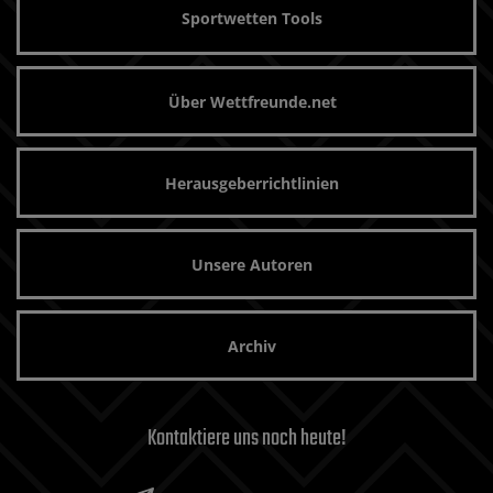
Sportwetten Tools
Über Wettfreunde.net
Herausgeberrichtlinien
Unsere Autoren
Archiv
Kontaktiere uns noch heute!