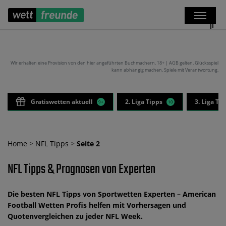
Alle Sportwetten Tipps
Fussball Tipps
Wir erhalten eine Provision von den hier angeführten Buchmachern. 18+ | AGB gelten. Glücksspiel
kann abhängig machen. Spiele mit Verantwortung.
Bundesliga Tipps & Prognosen
Gratiswetten aktuell
2. Liga Tipps
3. Liga Ti
10
2. Liga Tipps – Experten-Prognosen zur 2. Bundesliga
Champions League Tipps
Home
>
NFL Tipps
>
Seite 2
Europa League Tipps
NFL Tipps & Prognosen von Experten
Conference League Tipps
Die besten NFL Tipps von Sportwetten Experten – American
Fussball International Tipps
Football Wetten Profis helfen mit Vorhersagen und
Quotenvergleichen zu jeder NFL Week.