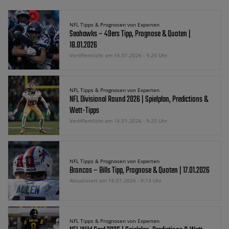
NFL Tipps & Prognosen von Experten
Seahawks – 49ers Tipp, Prognose & Quoten |
18.01.2026
Veröffentlicht am 16.01.2026 - 9:25 Uhr
NFL Tipps & Prognosen von Experten
NFL Divisional Round 2026 | Spielplan, Predictions &
Wett-Tipps
Veröffentlicht am 16.01.2026 - 9:20 Uhr
NFL Tipps & Prognosen von Experten
Broncos – Bills Tipp, Prognose & Quoten | 17.01.2026
Aktualisiert am 16.01.2026 - 9:13 Uhr
NFL Tipps & Prognosen von Experten