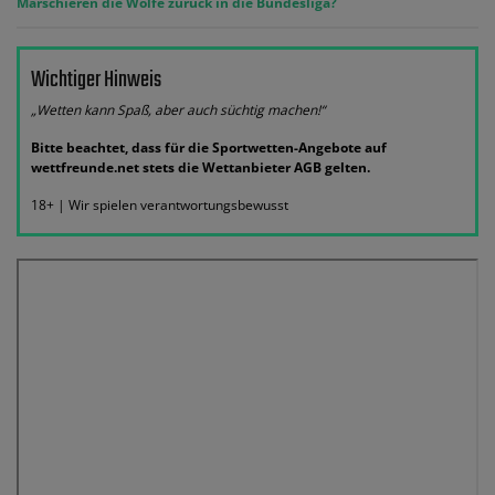
Marschieren die Wölfe zurück in die Bundesliga?
Wichtiger Hinweis
„Wetten kann Spaß, aber auch süchtig machen!“
Bitte beachtet, dass für die Sportwetten-Angebote auf
wettfreunde.net stets die Wettanbieter AGB gelten.
18+ | Wir spielen verantwortungsbewusst