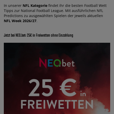
3. Liga Tipps
In unserer
NFL Kategorie
findet ihr die besten Football Wett
Tipps zur National Football League. Mit ausführlichen NFL
DFB Pokal Tipps
Predictions zu ausgewählten Spielen der jeweils aktuellen
NFL Week 2026/27
.
Frauen Fussball Tipps
Jetzt bei NEO.bet: 25€ in Freiwetten ohne Einzahlung
Andere Sportarten
Basketball NBA Prognosen und Tipps
Tennis Tipps
Darts Tipps
Handball Tipps
Eishockey Tipps
NFL Tipps & Prognosen von Experten