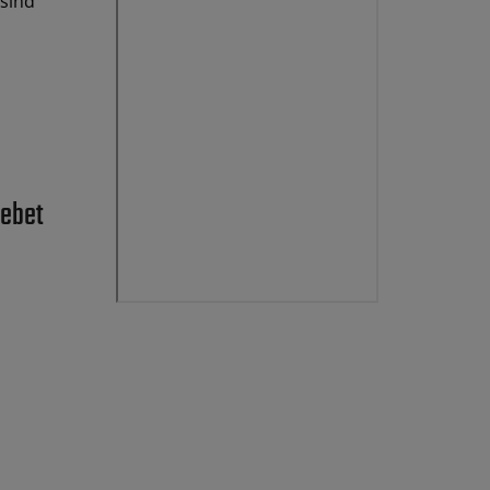
 sind
s
eebet