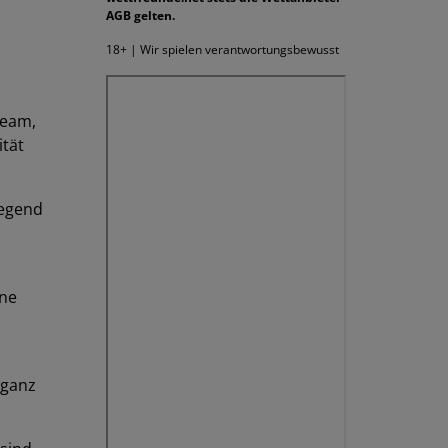
AGB gelten.
18+ | Wir spielen verantwortungsbewusst
Team,
ität
iegend
ine
 ganz