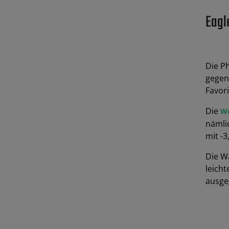
Eagl
Die P
gegen
Favori
Die
We
nämli
mit -
Die W
leicht
ausge