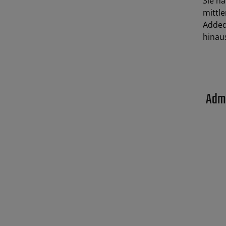
Sie ha
mittle
Added
hinaus
Admi