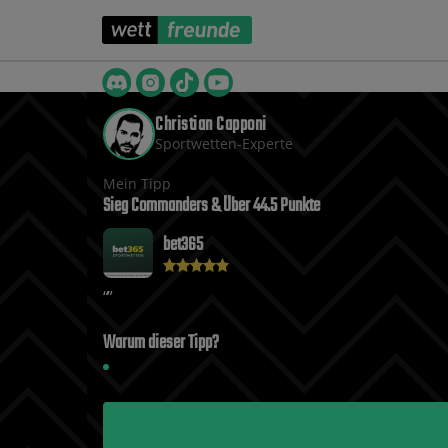
Fussball Tipps
Fussball Quoten
And
And
Bundesliga Tipps & Prognosen
Bundesliga Quoten
Sportwetten Apps im Test
Gratiswetten & Freebets
Baske
Wimb
Tipps
Christian Capponi
Sportwetten-Experte
2. Liga Tipps – Experten-
Deutscher Meister
Deutsche Wettanbieter
Quotenboosts heute
Tour 
Prognosen zur 2. Bundesliga
Tenni
Mein Tipp
Sieg Commanders & Über 44.5 Punkte
Bundesliga Absteiger
Wettanbieter mit PayPal
Bet365 Angebotscode
Forme
Champions League Tipps
Darts
bet365
Bundesliga Torschützenkönig
Wettanbieter ohne Steuer
Betano Promo Code
Moto
Europa League Tipps
Handb
2. Bundesliga Quoten
Fußball Wettanbieter
Bet at home Quotenboost
Supe
Warum dieser Tipp?
Conference League Tipps
Eisho
2. Bundesliga Meister
Darts Wettanbieter
Bwin Bonus Code
Fussball International Tipps
NFL T
Expe
3. Liga Quoten
Neue Wettanbieter 2026
Interwetten Bonus Code