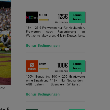
125€
NEO.bet
Bonus
holen
Wettbonus
18+ | 25 € Freiwetten nur für Neukunden.
Freiwetten nach Registrierung im
Wettkonto aktivieren. Gilt in Deutschland,
Österreich und Luxemburg.
Mindesteinzahlung: 10€. Einzahlung und
Bonus Bedingungen
Bonus 5x in 100 Tagen mit Mindestquote
1,5 umsetzen. Maximaler Umsatz:
Bonusbetrag pro Wette. Bedingungen
können geändert werden. AGB gelten.
100€
Lizenziert; Hilfe bei Suchtrisiken: buwei.de.
Betano
Bonus
holen
Wettbonus
100% Bonus bis 80€ + 20€ Gratiswette
ohne Einzahlung * 18+ | Nur Neukunden |
AGB gelten | Lizenziert (Whitelist) |
ated
Suchtrisiko | Hilfe unter
buwei.de
Bonus Bedingungen