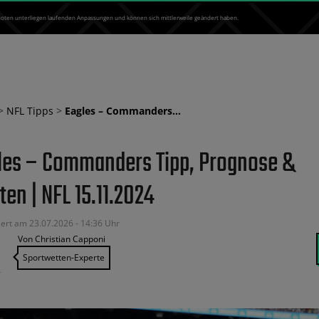
ten unterliegen laufenden Anpassungen und können sich mittlerweile geändert haben.
Sportwetten Tipps
>
NFL Tipps
>
Eagles – Commanders…
les – Commanders Tipp, Prognose &
en | NFL 15.11.2024
iert am 23.07.2026 - 14:36 Uhr
Von Christian Capponi
Sportwetten-Experte
WhatsApp