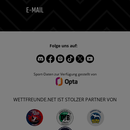
E-MAIL
Folge uns auf:
Sport-Daten zur Verfügung gestellt von
WETTFREUNDE.NET IST STOLZER PARTNER VON