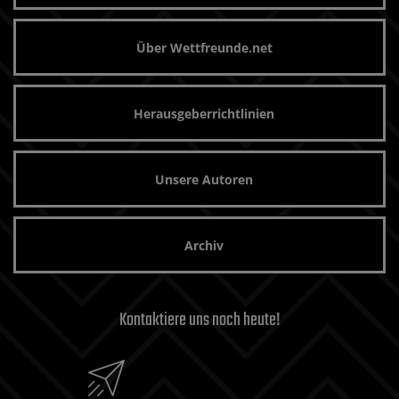
Über Wettfreunde.net
Herausgeberrichtlinien
Unsere Autoren
Archiv
Kontaktiere uns noch heute!