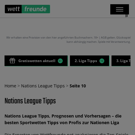
Alle Sportwetten Tipps
Fussball Tipps
Wir erhalten eine Provision von den hier angeführten Buchmachern. 18+ | AGB gelten. Glücksspiel
kann abhängig machen. Spiele mit Verantwortung.
Bundesliga Tipps & Prognosen
Gratiswetten aktuell
2. Liga Tipps
3. Liga Ti
10
2. Liga Tipps – Experten-Prognosen zur 2. Bundesliga
Champions League Tipps
Home
>
Nations League Tipps
>
Seite 10
Europa League Tipps
Nations League Tipps
Conference League Tipps
Nations League Tipps, Prognosen und Vorhersagen – die
Fussball International Tipps
besten Sportwetten Tipps von Profis zur Nationen Liga
Die Experten von Wettfreunde.net analysieren die Top-Spiele