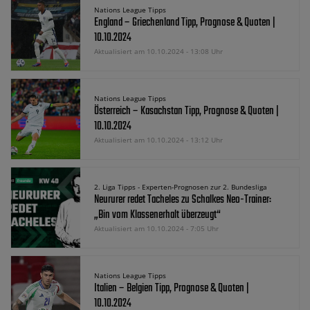
Nations League Tipps
England – Griechenland Tipp, Prognose & Quoten |
10.10.2024
Aktualisiert am 10.10.2024 - 13:08 Uhr
Nations League Tipps
Österreich – Kasachstan Tipp, Prognose & Quoten |
10.10.2024
Aktualisiert am 10.10.2024 - 13:12 Uhr
2. Liga Tipps - Experten-Prognosen zur 2. Bundesliga
Neururer redet Tacheles zu Schalkes Neo-Trainer:
„Bin vom Klassenerhalt überzeugt“
Aktualisiert am 10.10.2024 - 7:05 Uhr
Nations League Tipps
Italien – Belgien Tipp, Prognose & Quoten |
10.10.2024