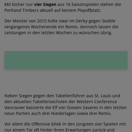
Mit bisher nur
vier Siegen
aus 16 Saisonspielen stehen die
Portland Timbers aktuell auf keinem Playoffplatz.
Der Meister von 2015 holte zwar im Derby gegen Seattle
vergangenes Wochenende ein Remis, dennoch lassen die
Leistungen in den letzten Wochen zu wünschen übrig.
Neben Siegen gegen den Tabellenführer aus St. Louis und
den aktuellen Tabellensechsten der Western Conference
Vancouver kassierte die Elf von Giovani Savares in den letzten
neun Partien auch drei Niederlagen sowie drei Remis.
Vor allem die Offensive blieb in den jüngsten vier Spielen mit
nur einem Tor oft hinter ihren Erwartungen zurück und