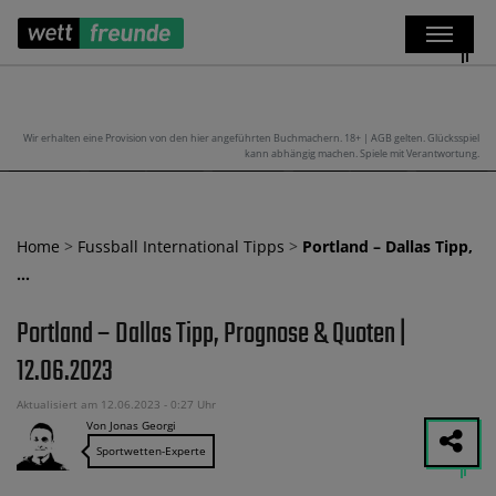
Wir erhalten eine Provision von den hier angeführten Buchmachern. 18+ | AGB gelten. Glücksspiel
kann abhängig machen. Spiele mit Verantwortung.
Home
>
Fussball International Tipps
>
Portland – Dallas Tipp,
…
Portland – Dallas Tipp, Prognose & Quoten |
12.06.2023
Aktualisiert am 12.06.2023 - 0:27 Uhr
Von Jonas Georgi
Sportwetten-Experte