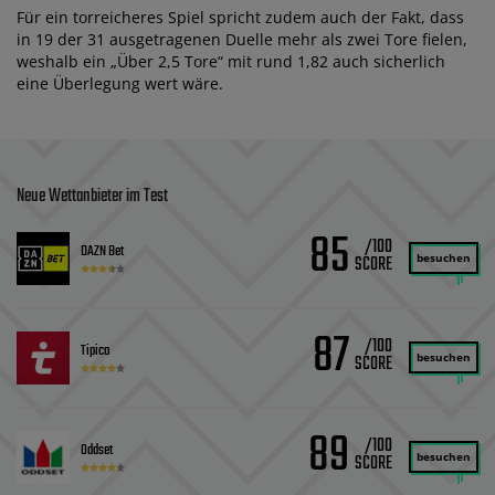
Für ein torreicheres Spiel spricht zudem auch der Fakt, dass
in 19 der 31 ausgetragenen Duelle mehr als zwei Tore fielen,
weshalb ein „Über 2,5 Tore“ mit rund 1,82 auch sicherlich
eine Überlegung wert wäre.
Neue Wettanbieter im Test
85
/100
DAZN Bet
besuchen
87
/100
Tipico
besuchen
89
/100
Oddset
besuchen