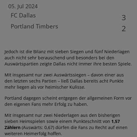
05. Jul 2024
FC Dallas
3
Portland Timbers
2
Jedoch ist die Bilanz mit sieben Siegen und fünf Niederlagen
auch nicht sehr berauschend und besonders bei den
Auswärtspartien zeigte Dallas nicht immer ihre besten Spiele.
Mit insgesamt nur zwei Auswärtssiegen – davon einer aus
den letzten sechs Partien – ließ Dallas bereits acht Punkte
mehr liegen als vor heimischer Kulisse.
Portland dagegen scheint entgegen der allgemeinen Form vor
den eigenen Fans mehr Erfolg zu haben.
Mit insgesamt nur zwei Niederlagen aus den bisherigen
sieben Heimspielen sowie einem Punkteschnitt von
1,57
Zählern
(Auswärts: 0,67) dürfen die Fans zu Recht auf einen
weiteren Heimerfolg hoffen.