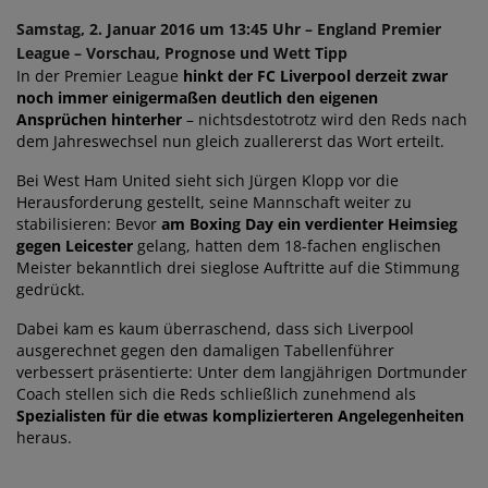
Samstag, 2. Januar 2016 um 13:45 Uhr – England Premier
League – Vorschau, Prognose und Wett Tipp
In der Premier League
hinkt der FC Liverpool derzeit zwar
noch immer einigermaßen deutlich den eigenen
Ansprüchen hinterher
– nichtsdestotrotz wird den Reds nach
dem Jahreswechsel nun gleich zuallererst das Wort erteilt.
Bei West Ham United sieht sich Jürgen Klopp vor die
Herausforderung gestellt, seine Mannschaft weiter zu
stabilisieren: Bevor
am Boxing Day ein verdienter Heimsieg
gegen Leicester
gelang, hatten dem 18-fachen englischen
Meister bekanntlich drei sieglose Auftritte auf die Stimmung
gedrückt.
Dabei kam es kaum überraschend, dass sich Liverpool
ausgerechnet gegen den damaligen Tabellenführer
verbessert präsentierte: Unter dem langjährigen Dortmunder
Coach stellen sich die Reds schließlich zunehmend als
Spezialisten für die etwas komplizierteren Angelegenheiten
heraus.