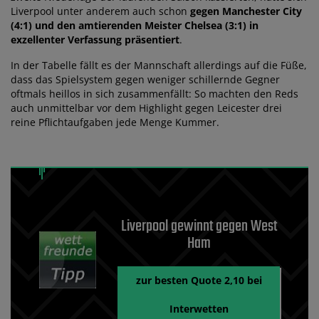
Liverpool unter anderem auch schon
gegen Manchester City
(4:1) und den amtierenden Meister Chelsea (3:1) in
exzellenter Verfassung präsentiert
.
In der Tabelle fällt es der Mannschaft allerdings auf die Füße,
dass das Spielsystem gegen weniger schillernde Gegner
oftmals heillos in sich zusammenfällt: So machten den Reds
auch unmittelbar vor dem Highlight gegen Leicester drei
reine Pflichtaufgaben jede Menge Kummer.
Liverpool gewinnt gegen West
Ham
zur besten Quote 2,10 bei
Interwetten