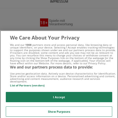
IMPRESSUM
Suchtrisiken, Glücksspiel kann süchtig machen - Hilfe finden
We Care About Your Privacy
Sie auf
buwei.de
We and our
1008
partners store and access personal data, like browsing data or
unique identifiers, on your device. Selecting I Accept enables tracking technologies
to support the purposes shown under we and our partners process data to provide.
Alle Anbieter auf dieser Webseite sind offiziell in
If trackers are disabled, some content and ads you see may not be as relevant to
you. You can resurface this menu to change your choices or withdraw consent at
any time by clicking the Show Purposes link on the bottom of the webpage [or the
Deutschland
lizenziert
und werden von der
Gemeinsamen
floating icon on the bottom-left of the webpage, if applicable]. Your choices will
have effect within our Website. For more details, refer to our Privacy Policy.
We and our partners process data to provide:
Glücksspielbehörde der Länder
reguliert
Use precise geolocation data. Actively scan device characteristics for identification.
Store and/or access information on a device. Personalised advertising and content,
advertising and content measurement, audience research and services
development.
List of Partners (vendors)
I Accept
Show Purposes