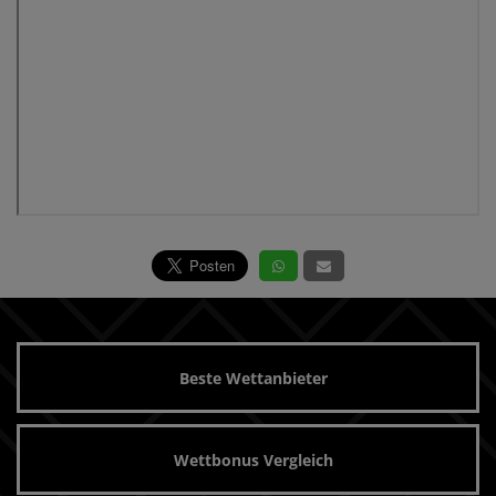
Beste Wettanbieter
Wettbonus Vergleich