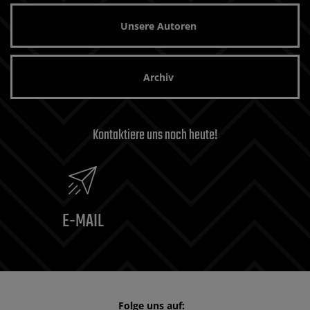
Unsere Autoren
Archiv
Kontaktiere uns noch heute!
E-MAIL
Folge uns auf: