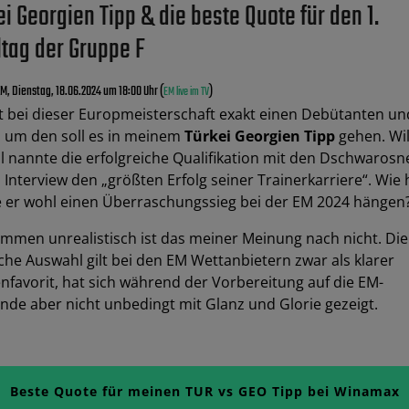
ei Georgien Tipp & die beste Quote für den 1.
ltag der Gruppe F
EM, Dienstag, 18.06.2024 um 18:00 Uhr (
)
EM live im TV
bt bei dieser Europmeisterschaft exakt einen Debütanten un
 um den soll es in meinem
Türkei Georgien Tipp
gehen. Wil
l nannte die erfolgreiche Qualifikation mit den Dschwarosne
Interview den „größten Erfolg seiner Trainerkarriere“. Wie
 er wohl einen Überraschungssieg bei der EM 2024 hängen
ommen unrealistisch ist das meiner Meinung nach nicht. Die
che Auswahl gilt bei den EM Wettanbietern zwar als klarer
nfavorit, hat sich während der Vorbereitung auf die EM-
nde aber nicht unbedingt mit Glanz und Glorie gezeigt.
Beste Quote für meinen TUR vs GEO Tipp bei Winamax