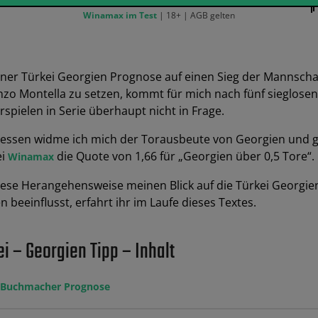
Winamax im Test
| 18+ | AGB gelten
iner Türkei Georgien Prognose auf einen Sieg der Mannscha
nzo Montella zu setzen, kommt für mich nach fünf sieglosen
spielen in Serie überhaupt nicht in Frage.
dessen widme ich mich der Torausbeute von Georgien und g
ei
die Quote von 1,66 für „Georgien über 0,5 Tore“.
Winamax
iese Herangehensweise meinen Blick auf die Türkei Georgie
 beeinflusst, erfahrt ihr im Laufe dieses Textes.
ei – Georgien Tipp – Inhalt
 Buchmacher Prognose