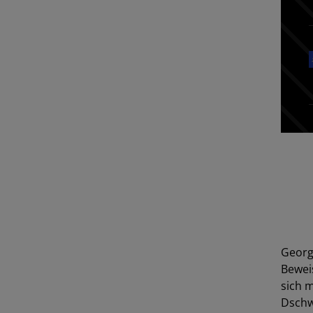
Georg
Beweis
sich m
Dschw