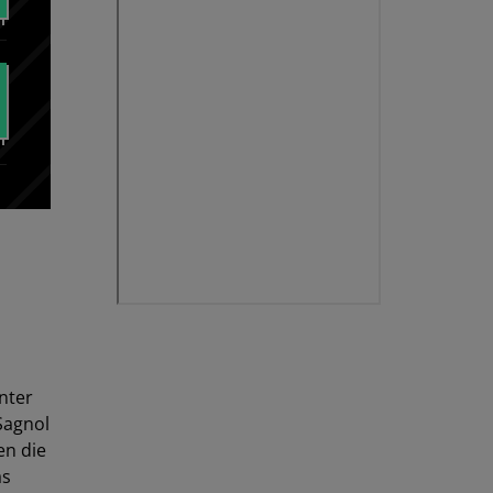
nter
 Sagnol
en die
as