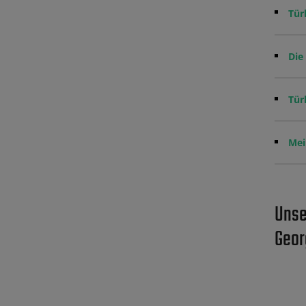
Tür
Die
Tür
Mei
Unse
Geor