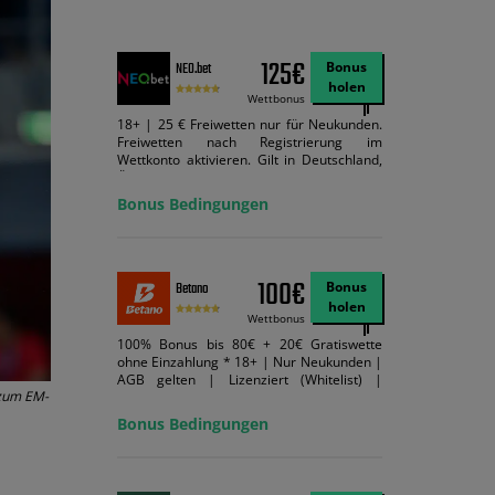
125€
NEO.bet
Bonus
holen
Wettbonus
18+ | 25 € Freiwetten nur für Neukunden.
Freiwetten nach Registrierung im
Wettkonto aktivieren. Gilt in Deutschland,
Österreich und Luxemburg.
Mindesteinzahlung: 10€. Einzahlung und
Bonus Bedingungen
Bonus 5x in 100 Tagen mit Mindestquote
1,5 umsetzen. Maximaler Umsatz:
Bonusbetrag pro Wette. Bedingungen
können geändert werden. AGB gelten.
100€
Lizenziert; Hilfe bei Suchtrisiken: buwei.de.
Betano
Bonus
holen
Wettbonus
100% Bonus bis 80€ + 20€ Gratiswette
ohne Einzahlung * 18+ | Nur Neukunden |
AGB gelten | Lizenziert (Whitelist) |
 zum EM-
Suchtrisiko | Hilfe unter
buwei.de
Bonus Bedingungen