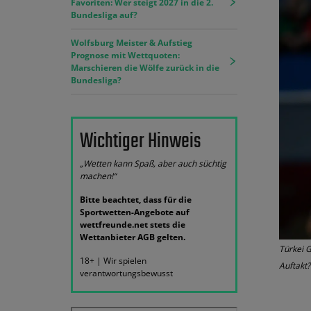
Favoriten: Wer steigt 2027 in die 2.
Bundesliga auf?
Wolfsburg Meister & Aufstieg
Prognose mit Wettquoten:
Marschieren die Wölfe zurück in die
Bundesliga?
Wichtiger Hinweis
„Wetten kann Spaß, aber auch süchtig
machen!“
Bitte beachtet, dass für die
Sportwetten-Angebote auf
wettfreunde.net stets die
Wettanbieter AGB gelten.
Türkei G
18+ | Wir spielen
Auftakt?
verantwortungsbewusst