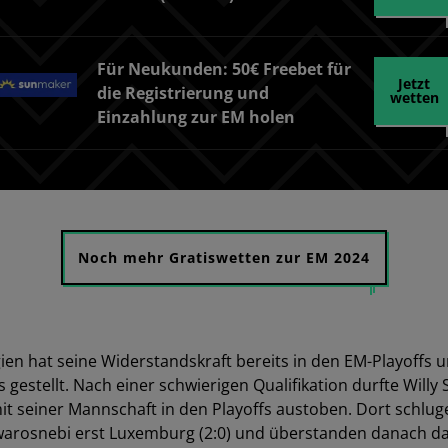
Für Neukunden: 50€ Freebet für
Jetzt
die Registrierung und
wetten
Einzahlung zur EM holen
Noch mehr Gratiswetten zur EM 2024
ien hat seine Widerstandskraft bereits in den EM-Playoffs u
 gestellt. Nach einer schwierigen Qualifikation durfte Willy
it seiner Mannschaft in den Playoffs austoben. Dort schlug
arosnebi erst Luxemburg (2:0) und überstanden danach d