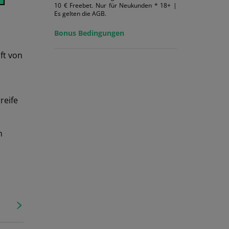
10 € Freebet. Nur für Neukunden * 18+ |
Es gelten die AGB.
Bonus Bedingungen
ft von
reife
n