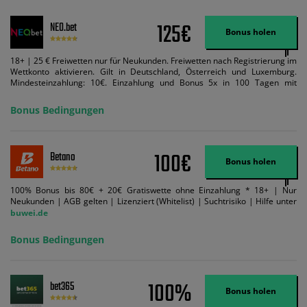
125€
NEO.bet
Bonus holen
18+ | 25 € Freiwetten nur für Neukunden. Freiwetten nach Registrierung im
Wettkonto aktivieren. Gilt in Deutschland, Österreich und Luxemburg.
Mindesteinzahlung: 10€. Einzahlung und Bonus 5x in 100 Tagen mit
Mindestquote 1,5 umsetzen. Maximaler Umsatz: Bonusbetrag pro Wette.
Bedingungen können geändert werden. AGB gelten. Lizenziert; Hilfe bei
Bonus Bedingungen
Suchtrisiken: buwei.de.
100€
Betano
Bonus holen
100% Bonus bis 80€ + 20€ Gratiswette ohne Einzahlung * 18+ | Nur
Neukunden | AGB gelten | Lizenziert (Whitelist) | Suchtrisiko | Hilfe unter
buwei.de
Bonus Bedingungen
100%
bet365
Bonus holen