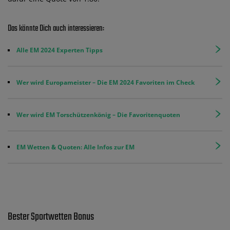
Das könnte Dich auch interessieren:
Alle EM 2024 Experten Tipps
Wer wird Europameister – Die EM 2024 Favoriten im Check
Wer wird EM Torschützenkönig – Die Favoritenquoten
EM Wetten & Quoten: Alle Infos zur EM
Bester Sportwetten Bonus