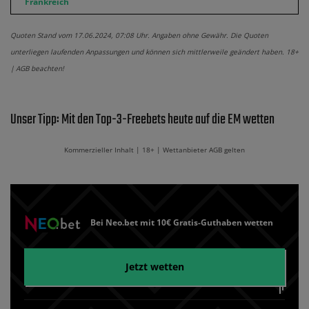
Frankreich
Quoten Stand vom 17.06.2024, 07:08 Uhr. Angaben ohne Gewähr. Die Quoten
unterliegen laufenden Anpassungen und können sich mittlerweile geändert haben. 18+
| AGB beachten!
Unser Tipp: Mit den Top-3-Freebets heute auf die EM wetten
Kommerzieller Inhalt | 18+ | Wettanbieter AGB gelten
Bei Neo.bet mit 10€ Gratis-Guthaben wetten
Jetzt wetten