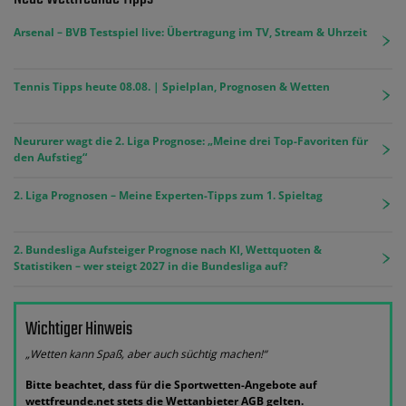
Arsenal – BVB Testspiel live: Übertragung im TV, Stream & Uhrzeit
Tennis Tipps heute 08.08. | Spielplan, Prognosen & Wetten
Neururer wagt die 2. Liga Prognose: „Meine drei Top-Favoriten für
den Aufstieg“
2. Liga Prognosen – Meine Experten-Tipps zum 1. Spieltag
2. Bundesliga Aufsteiger Prognose nach KI, Wettquoten &
Statistiken – wer steigt 2027 in die Bundesliga auf?
Wichtiger Hinweis
„Wetten kann Spaß, aber auch süchtig machen!“
Bitte beachtet, dass für die Sportwetten-Angebote auf
wettfreunde.net stets die Wettanbieter AGB gelten.