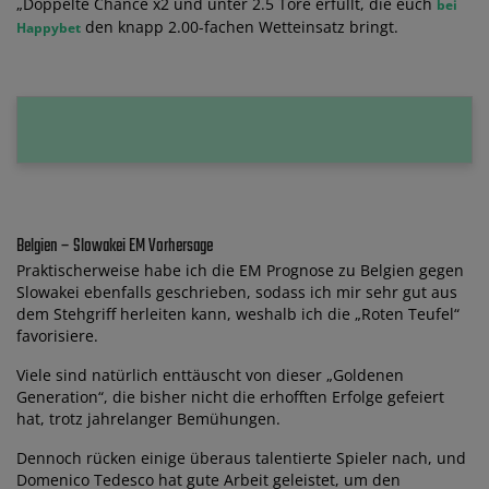
„Doppelte Chance x2 und unter 2.5 Tore erfüllt, die euch
bei
den knapp 2.00-fachen Wetteinsatz bringt.
Happybet
Belgien – Slowakei EM Vorhersage
Praktischerweise habe ich die EM Prognose zu Belgien gegen
Slowakei ebenfalls geschrieben, sodass ich mir sehr gut aus
dem Stehgriff herleiten kann, weshalb ich die „Roten Teufel“
favorisiere.
Viele sind natürlich enttäuscht von dieser „Goldenen
Generation“, die bisher nicht die erhofften Erfolge gefeiert
hat, trotz jahrelanger Bemühungen.
Dennoch rücken einige überaus talentierte Spieler nach, und
Domenico Tedesco hat gute Arbeit geleistet, um den