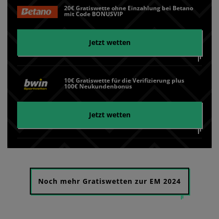
20€ Gratiswette ohne Einzahlung bei Betano
mit Code BONUSVIP
Jetzt wetten
10€ Gratiswette für die Verifizierung plus
100€ Neukundenbonus
Jetzt wetten
Noch mehr Gratiswetten zur EM 2024