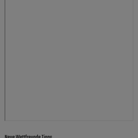
Neue Wettfreunde Tipps