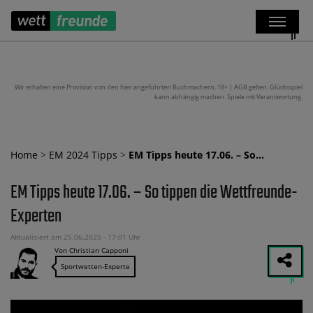
Wir erhalten eine Provision von den hier angeführten Buchmachern. 18+ | AGB gelten. Glücksspiel
kann abhängig machen. Spiele mit Verantwortung.
Home
>
EM 2024 Tipps
>
EM Tipps heute 17.06. – So…
EM Tipps heute 17.06. – So tippen die Wettfreunde-
Experten
Aktualisiert am 25.06.2025 - 17:01 Uhr
Von Christian Capponi
Sportwetten-Experte