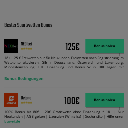
Bester Sportwetten Bonus
125€
NEO.bet
Bonus holen
18+ | 25 € Freiwetten nur für Neukunden. Freiwetten nach Registrierung im
Wettkonto aktivieren. Gilt in Deutschland, Österreich und Luxemburg.
Mindesteinzahlung: 10€. Einzahlung und Bonus 5x in 100 Tagen mit
Mindestquote 1,5 umsetzen. Maximaler Umsatz: Bonusbetrag pro Wette.
Bedingungen können geändert werden. AGB gelten. Lizenziert; Hilfe bei
Bonus Bedingungen
Suchtrisiken: buwei.de.
100€
Betano
Bonus holen
100% Bonus bis 80€ + 20€ Gratiswette ohne Einzahlung * 18+ | Nur
Neukunden | AGB gelten | Lizenziert (Whitelist) | Suchtrisiko | Hilfe unter
buwei.de