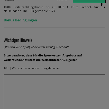
100% Ersteinzahlungsbonus bis zu 100€ + 10 € Freebet. Nur für
Neukunden * 18+ | Es gelten die AGB.
Bonus Bedingungen
Wichtiger Hinweis
„Wetten kann Spaß, aber auch süchtig machen!“
Bitte beachtet, dass für die Sportwetten-Angebote auf
wettfreunde.net stets die Wettanbieter AGB gelten.
18+ | Wir spielen verantwortungsbewusst