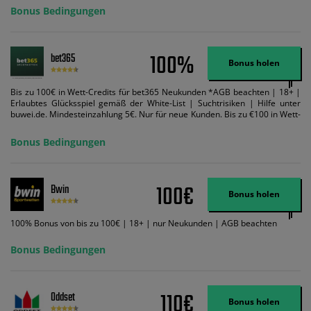
Bonus Bedingungen
100%
bet365
Bonus holen
Bis zu 100€ in Wett-Credits für bet365 Neukunden *AGB beachten | 18+ |
Erlaubtes Glücksspiel gemäß der White-List | Suchtrisiken | Hilfe unter
buwei.de. Mindesteinzahlung 5€. Nur für neue Kunden. Bis zu €100 in Wett-
Credits. Melden Sie sich an, zahlen Sie €5 oder mehr auf Ihr bet365-Konto
ein und wir geben Ihnen die entsprechende qualifizierende Einzahlung in
Bonus Bedingungen
Wett-Credits, wenn Sie qualifizierende Wetten im gleichen Wert platzieren
und diese abgerechnet werden. Mindestquoten, Wett- und
Zahlungsmethoden-Ausnahmen gelten. Gewinne schließen den Einsatz von
Wett-Credits aus. Es gelten die AGB, Zeitlimits und Ausnahmen. Der Bonus-
100€
Bwin
Code VIPANGEBOT kann während der Anmeldung benutzt werden, jedoch
Bonus holen
ändert dies den Angebotsbetrag in keinster Weise.
100% Bonus von bis zu 100€ | 18+ | nur Neukunden | AGB beachten
Bonus Bedingungen
110€
Oddset
Bonus holen