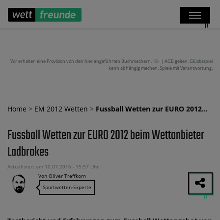
Wir erhalten eine Provision von den hier angeführten Buchmachern. 18+ | AGB gelten. Glücksspiel
kann abhängig machen. Spiele mit Verantwortung.
Home
>
EM 2012 Wetten
>
Fussball Wetten zur EURO 2012…
Fussball Wetten zur EURO 2012 beim Wettanbieter
Ladbrokes
Aktualisiert am 10.07.2016 - 15:57 Uhr
Von Oliver Treffkorn
Sportwetten-Experte