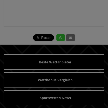
Beste Wettanbieter
Wettbonus Vergleich
Sportwetten News