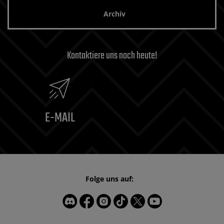
Archiv
Kontaktiere uns noch heute!
E-MAIL
Folge uns auf: