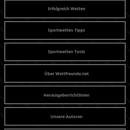
Erfolgreich Wetten
Sportwetten Tipps
Sportwetten Tools
Über Wettfreunde.net
Herausgeberrichtlinien
Unsere Autoren