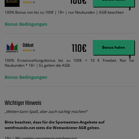
100€
ändert dies den Angebotsbetrag in keinster Weise.
100% Bonus von bis zu 100€ | 18+ | nur Neukunden | AGB beachten
Bonus Bedingungen
110€
Oddset
Bonus holen
100% Ersteinzahlungsbonus bis zu 100€ + 10 € Freebet. Nur für
Neukunden * 18+ | Es gelten die AGB.
Bonus Bedingungen
Wichtiger Hinweis
„Wetten kann Spaß, aber auch süchtig machen!“
Bitte beachtet, dass für die Sportwetten-Angebote auf
wettfreunde.net stets die Wettanbieter AGB gelten.
18+ | Wir spielen verantwortungsbewusst