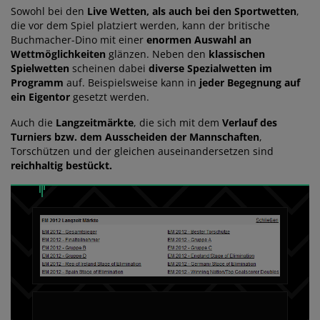
Sowohl bei den
Live Wetten, als auch bei den Sportwetten
,
die vor dem Spiel platziert werden, kann der britische
Buchmacher-Dino mit einer
enormen Auswahl an
Wettmöglichkeiten
glänzen. Neben den
klassischen
Spielwetten
scheinen dabei
diverse Spezialwetten im
Programm
auf. Beispielsweise kann in
jeder Begegnung auf
ein Eigentor
gesetzt werden.
Auch die
Langzeitmärkte
, die sich mit dem
Verlauf des
Turniers bzw. dem Ausscheiden der Mannschaften
,
Torschützen und der gleichen auseinandersetzen sind
reichhaltig bestückt.