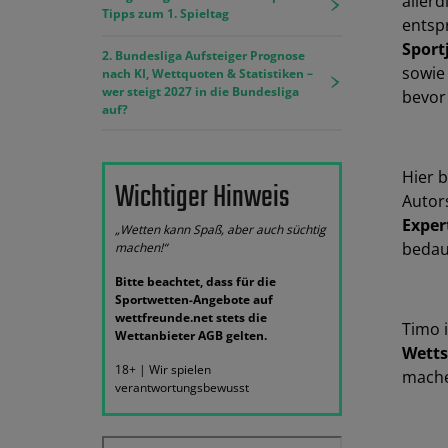
allerd
Tipps zum 1. Spieltag
3. Liga Tipps
entsp
Alle 
Sport
3. Liga Meister
NEO.bet Freiwetten
2. Bundesliga Aufsteiger Prognose
sowie
DFB Pokal Tipps
nach KI, Wettquoten & Statistiken –
wer steigt 2027 in die Bundesliga
bevor
DFB-Pokal Quoten
Oddset Quotenboost
auf?
Frauen Fussball Tipps
Champions League Quoten
Tipico Promo Code
Hier b
Wichtiger Hinweis
Autors
Europa League Quoten
Exper
„Wetten kann Spaß, aber auch süchtig
bedaue
machen!“
Premier League Meister
Bitte beachtet, dass für die
Sportwetten-Angebote auf
wettfreunde.net stets die
Timo i
Wettanbieter AGB gelten.
Wetts
18+ | Wir spielen
mache
verantwortungsbewusst