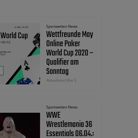
Sportwetten News
Wettfreunde May
Online Poker
World Cup 2020 –
Qualifier am
Sonntag
Aktualisiert Mai 3
Sportwetten News
WWE
Wrestlemania 36
Essentials 06.04.: