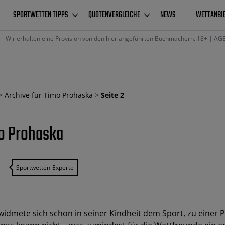
SPORTWETTEN TIPPS
QUOTENVERGLEICHE
NEWS
WETTANBIE
ere Sportwetten Tipps
ere Sportarten
[starrating_addon google=true]
Wir erhalten eine Provision von den hier angeführten Buchmachern. 18+ | AGB
tball NBA Prognosen und
ledon Wettquoten
Bra
Top
de France Wettquoten
s Tipps
>
Archive für Timo Prohaska
>
Seite 2
l 1 Weltmeister Quoten
 Tipps
o Prohaska
 GP Weltmeister Quoten
all Tipps
r Bowl Wettquoten
Sportwetten-Experte
ckey Tipps
ipps & Prognosen von
idmete sich schon in seiner Kindheit dem Sport, zu einer Pr
rten