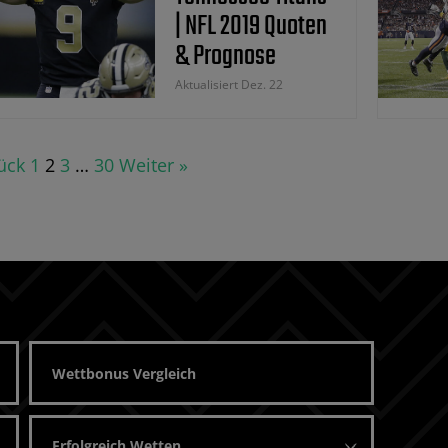
| NFL 2019 Quoten
& Prognose
Aktualisiert Dez. 22
ück
1
2
3
…
30
Weiter »
Wettbonus Vergleich
Erfolgreich Wetten