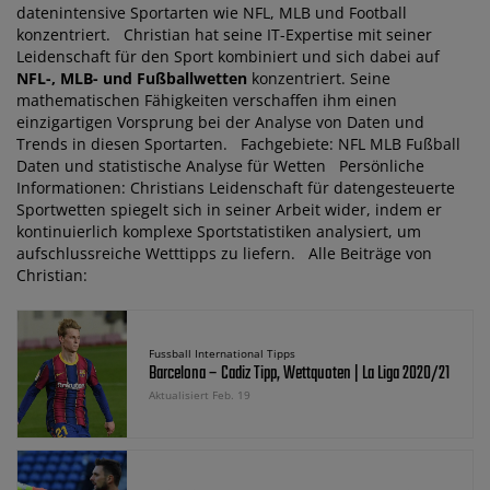
datenintensive Sportarten wie NFL, MLB und Football
konzentriert. Christian hat seine IT-Expertise mit seiner
Leidenschaft für den Sport kombiniert und sich dabei auf
NFL-, MLB- und Fußballwetten
konzentriert. Seine
mathematischen Fähigkeiten verschaffen ihm einen
einzigartigen Vorsprung bei der Analyse von Daten und
Trends in diesen Sportarten. Fachgebiete: NFL MLB Fußball
Daten und statistische Analyse für Wetten Persönliche
Informationen: Christians Leidenschaft für datengesteuerte
Sportwetten spiegelt sich in seiner Arbeit wider, indem er
kontinuierlich komplexe Sportstatistiken analysiert, um
aufschlussreiche Wetttipps zu liefern. Alle Beiträge von
Christian:
Fussball International Tipps
Barcelona – Cadiz Tipp, Wettquoten | La Liga 2020/21
Aktualisiert Feb. 19