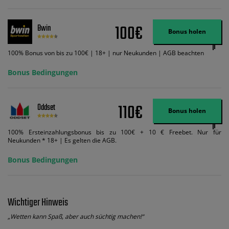
und diese abgerechnet werden. Mindestquoten, Wett- und
Zahlungsmethoden-Ausnahmen gelten. Gewinne schließen den Einsatz von
Wett-Credits aus. Es gelten die AGB, Zeitlimits und Ausnahmen. Der Bonus-
100€
Bwin
Code VIPANGEBOT kann während der Anmeldung benutzt werden, jedoch
Bonus holen
ändert dies den Angebotsbetrag in keinster Weise.
100% Bonus von bis zu 100€ | 18+ | nur Neukunden | AGB beachten
Bonus Bedingungen
110€
Oddset
Bonus holen
100% Ersteinzahlungsbonus bis zu 100€ + 10 € Freebet. Nur für
Neukunden * 18+ | Es gelten die AGB.
Bonus Bedingungen
Wichtiger Hinweis
„Wetten kann Spaß, aber auch süchtig machen!“