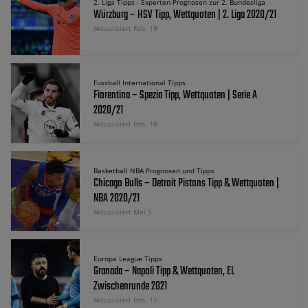
2. Liga Tipps - Experten-Prognosen zur 2. Bundesliga
Würzburg – HSV Tipp, Wettquoten | 2. Liga 2020/21
Aktualisiert Feb. 19
Fussball International Tipps
Fiorentina – Spezia Tipp, Wettquoten | Serie A
2020/21
Aktualisiert Feb. 18
Basketball NBA Prognosen und Tipps
Chicago Bulls – Detroit Pistons Tipp & Wettquoten |
NBA 2020/21
Aktualisiert Mai 5
Europa League Tipps
Granada – Napoli Tipp & Wettquoten, EL
Zwischenrunde 2021
Aktualisiert Feb. 17