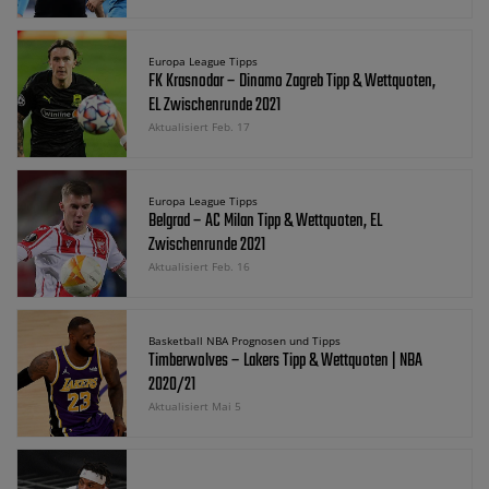
Europa League Tipps
FK Krasnodar – Dinamo Zagreb Tipp & Wettquoten,
EL Zwischenrunde 2021
Aktualisiert Feb. 17
Europa League Tipps
Belgrad – AC Milan Tipp & Wettquoten, EL
Zwischenrunde 2021
Aktualisiert Feb. 16
Basketball NBA Prognosen und Tipps
Timberwolves – Lakers Tipp & Wettquoten | NBA
2020/21
Aktualisiert Mai 5