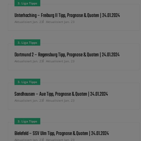
3. Liga Tipps
Unterhaching – Freiburg II Tipp, Prognose & Quoten | 24.01.2024
Aktualisiert Jan. 23
Aktualisiert Jan. 23
3. Liga Tipps
Dortmund 2 – Regensburg Tipp, Prognose & Quoten | 24.01.2024
Aktualisiert Jan. 23
Aktualisiert Jan. 23
3. Liga Tipps
Sandhausen – Aue Tipp, Prognose & Quoten | 24.01.2024
Aktualisiert Jan. 23
Aktualisiert Jan. 23
3. Liga Tipps
Bielefeld – SSV Ulm Tipp, Prognose & Quoten | 24.01.2024
Aktualisiert Jan. 23
Aktualisiert Jan. 23