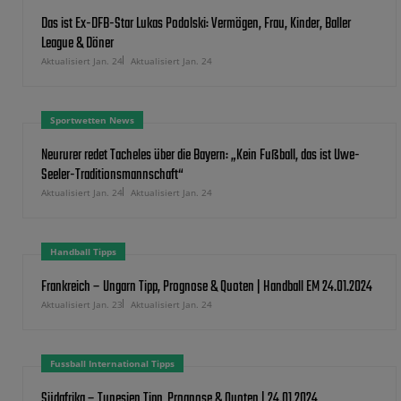
Das ist Ex-DFB-Star Lukas Podolski: Vermögen, Frau, Kinder, Baller
League & Döner
Aktualisiert Jan. 24
Aktualisiert Jan. 24
Sportwetten News
Neururer redet Tacheles über die Bayern: „Kein Fußball, das ist Uwe-
Seeler-Traditionsmannschaft“
Aktualisiert Jan. 24
Aktualisiert Jan. 24
Handball Tipps
Frankreich – Ungarn Tipp, Prognose & Quoten | Handball EM 24.01.2024
Aktualisiert Jan. 23
Aktualisiert Jan. 24
Fussball International Tipps
Südafrika – Tunesien Tipp, Prognose & Quoten | 24.01.2024