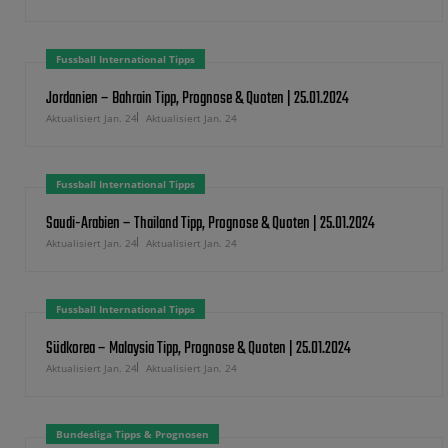
Fussball International Tipps
Jordanien – Bahrain Tipp, Prognose & Quoten | 25.01.2024
Aktualisiert Jan. 24
Aktualisiert Jan. 24
Fussball International Tipps
Saudi-Arabien – Thailand Tipp, Prognose & Quoten | 25.01.2024
Aktualisiert Jan. 24
Aktualisiert Jan. 24
Fussball International Tipps
Südkorea – Malaysia Tipp, Prognose & Quoten | 25.01.2024
Aktualisiert Jan. 24
Aktualisiert Jan. 24
Bundesliga Tipps & Prognosen