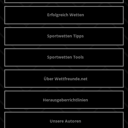
Erfolgreich Wetten
Sportwetten Tipps
Sportwetten Tools
Über Wettfreunde.net
Herausgeberrichtlinien
Unsere Autoren