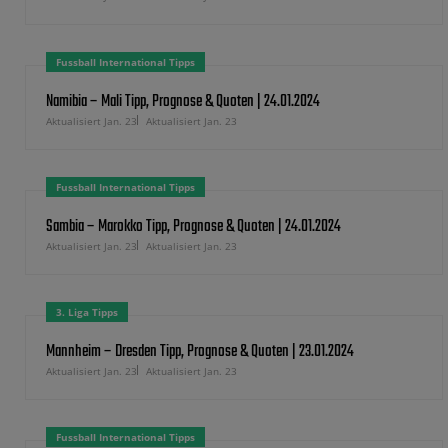
Fussball International Tipps
Namibia – Mali Tipp, Prognose & Quoten | 24.01.2024
Aktualisiert Jan. 23
Aktualisiert Jan. 23
Fussball International Tipps
Sambia – Marokko Tipp, Prognose & Quoten | 24.01.2024
Aktualisiert Jan. 23
Aktualisiert Jan. 23
3. Liga Tipps
Mannheim – Dresden Tipp, Prognose & Quoten | 23.01.2024
Aktualisiert Jan. 23
Aktualisiert Jan. 23
Fussball International Tipps