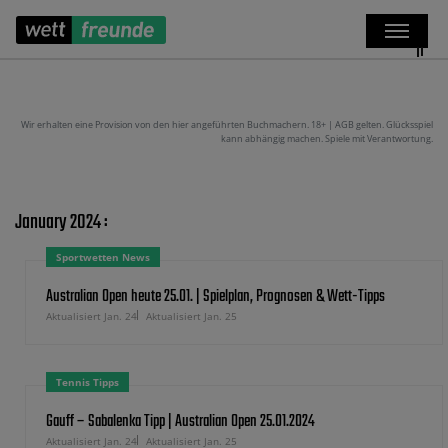
Wir erhalten eine Provision von den hier angeführten Buchmachern. 18+ | AGB gelten. Glücksspiel
kann abhängig machen. Spiele mit Verantwortung.
January 2024 :
Sportwetten News
Australian Open heute 25.01. | Spielplan, Prognosen & Wett-Tipps
Aktualisiert Jan. 24
Aktualisiert Jan. 25
Tennis Tipps
Gauff – Sabalenka Tipp | Australian Open 25.01.2024
Aktualisiert Jan. 24
Aktualisiert Jan. 25