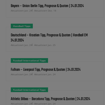
Bayern – Union Berlin Tipp, Prognose & Quoten | 24.01.2024
Aktualisiert Jan. 24
Aktualisiert Dez. 18
Handball Tipps
Deutschland – Kroatien Tipp, Prognose & Quoten | Handball EM
24.01.2024
Aktualisiert Jan. 24
Aktualisiert Jan. 25
Fussball International Tipps
Fulham – Liverpool Tipp, Prognose & Quoten | 24.01.2024
Aktualisiert Jan. 24
Aktualisiert Jan. 24
Fussball International Tipps
Athletic Bilbao – Barcelona Tipp, Prognose & Quoten | 24.01.2024
Aktualisiert Jan. 24
Aktualisiert Jan. 24