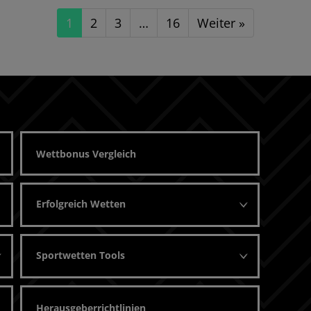
1
2
3
…
16
Weiter »
Wettbonus Vergleich
Erfolgreich Wetten
Sportwetten Tools
Herausgeberrichtlinien