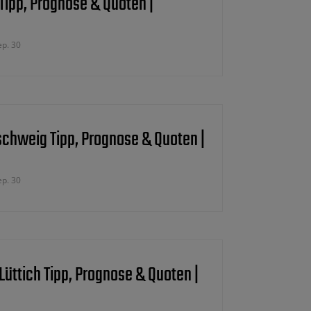
Tipp, Prognose & Quoten |
ep. 30
chweig Tipp, Prognose & Quoten |
ep. 30
üttich Tipp, Prognose & Quoten |