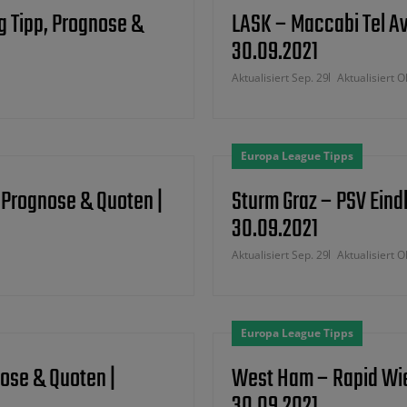
g Tipp, Prognose &
LASK – Maccabi Tel Av
30.09.2021
Aktualisiert Sep. 29
Aktualisiert O
Europa League Tipps
 Prognose & Quoten |
Sturm Graz – PSV Eind
30.09.2021
Aktualisiert Sep. 29
Aktualisiert O
Europa League Tipps
ose & Quoten |
West Ham – Rapid Wie
30.09.2021