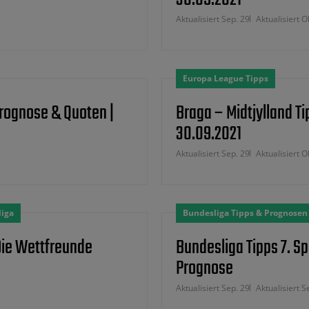
Aktualisiert Sep. 29
Aktualisiert O
Europa League Tipps
Prognose & Quoten |
Braga – Midtjylland T
30.09.2021
Aktualisiert Sep. 29
Aktualisiert O
liga
Bundesliga Tipps & Prognosen
 Die Wettfreunde
Bundesliga Tipps 7. S
Prognose
Aktualisiert Sep. 29
Aktualisiert S