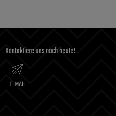
Kontaktiere uns noch heute!
E-MAIL