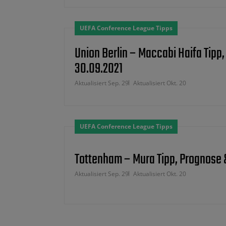
UEFA Conference League Tipps
Union Berlin – Maccabi Haifa Tipp
30.09.2021
Aktualisiert Sep. 29
Aktualisiert Okt. 20
UEFA Conference League Tipps
Tottenham – Mura Tipp, Prognose 
Aktualisiert Sep. 29
Aktualisiert Okt. 20