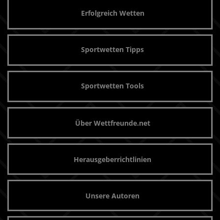
Erfolgreich Wetten
Sportwetten Tipps
Sportwetten Tools
Über Wettfreunde.net
Herausgeberrichtlinien
Unsere Autoren