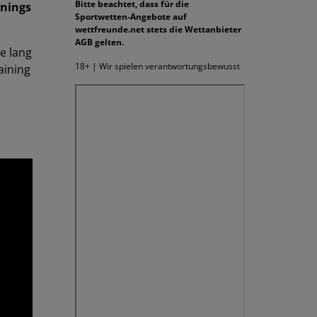
Bitte beachtet, dass für die
inings
Sportwetten-Angebote auf
wettfreunde.net stets die Wettanbieter
AGB gelten.
e lang
18+ | Wir spielen verantwortungsbewusst
aining