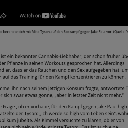
o bereitete sich mit Mike Tyson auf den Boxkampf gegen Jake Paul vor. (Quelle:
)
 ist ein bekannter Cannabis-Liebhaber, der schon früher üb
der Pflanze in seinen Workouts gesprochen hat. Allerdings
nd er, dass er das Rauchen und den Sex aufgegeben hat, um
r auf das Training für den Kampf konzentrieren zu können.
immel ihn nach seinem jetzigen Konsum fragte, antwortete 
r sich zwar etwas gönne, „aber in letzter Zeit nicht mehr.“
e Frage , ob er vorhabe, für den Kampf gegen Jake Paul high
witzelte der Tyson: „Ich werde so high vom Leben sein“, wä
blikum jubelte. Als Kimmel versuchte zu klären, ob er von
ana high sein würde, grinste Tyson: „Das ist auch eine