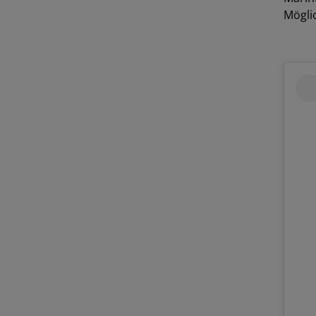
Möglic