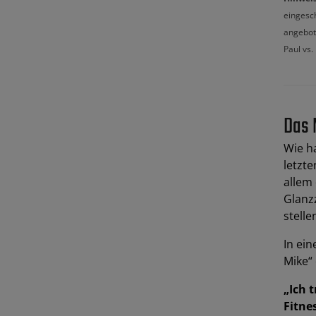
eingesch
angebot
Paul vs.
Das 
Wie h
letzt
allem 
Glanz
stelle
In ein
Mike“ 
„Ich 
Fitne