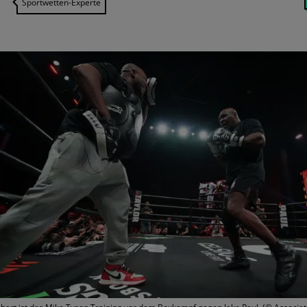
Sportwetten-Experte
Sportwetten Tipps
WhatsApp