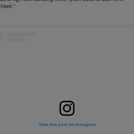
hkeit.“
View this post on Instagram