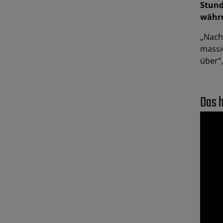
Stund
währe
„Nach
massi
über“,
Das h